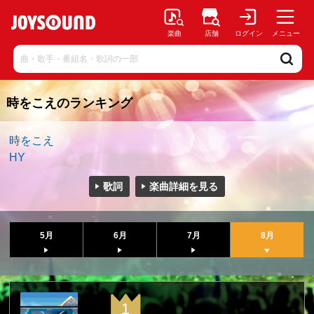
楽曲
店舗
ログイン
メニュー
時をこえのランキング
時をこえ
HY
歌詞
楽曲詳細を見る
5月
6月
7月
8月
1