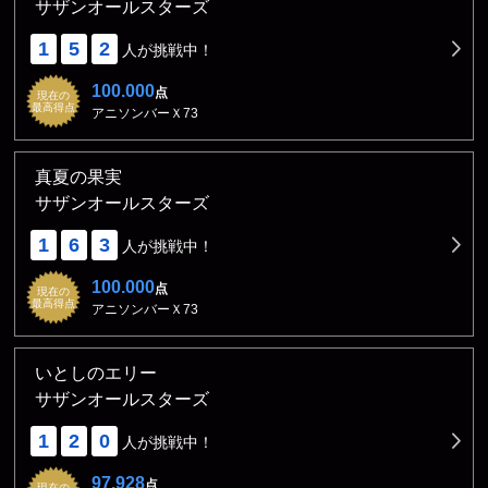
サザンオールスターズ
1
5
2
人が挑戦中！
100.000
点
現在の
最高得点
アニソンバーＸ73
真夏の果実
サザンオールスターズ
1
6
3
人が挑戦中！
100.000
点
現在の
最高得点
アニソンバーＸ73
いとしのエリー
サザンオールスターズ
1
2
0
人が挑戦中！
97.928
点
現在の