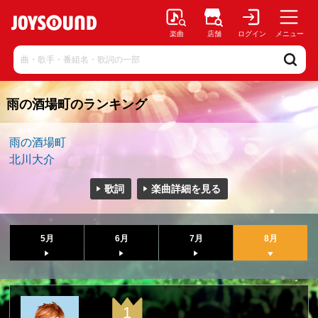
楽曲
店舗
ログイン
メニュー
雨の酒場町のランキング
雨の酒場町
北川大介
歌詞
楽曲詳細を見る
5月
6月
7月
8月
1