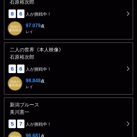
石原裕次郎
8
6
人が挑戦中！
97.079
点
現在の
最高得点
レイ
二人の世界《本人映像》
石原裕次郎
6
6
人が挑戦中！
98.848
点
現在の
最高得点
レイ
新潟ブルース
美川憲一
5
7
人が挑戦中！
96.681
点
現在の