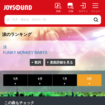
楽曲
店舗
ログイン
メニュー
涙のランキング
涙
FUNKY MONKEY BABYS
歌詞
楽曲詳細を見る
5月
6月
7月
8月
該当データが見つかりませんでした。
この曲もチェック