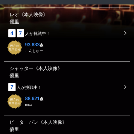
レオ《本人映像》
優里
4
7
人が挑戦中！
93.833
点
現在の
最高得点
こんじゅー
シャッター《本人映像》
優里
7
人が挑戦中！
88.621
点
現在の
最高得点
moa
ピーターパン《本人映像》
優里