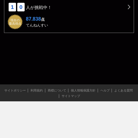
1
0
人が挑戦中！
87.838
点
現在の
最高得点
てんねんすい
サイトポリシー
利用規約
商標について
個人情報保護方針
ヘルプ
よくある質問
サイトマップ
当サイトのすべての文章や画像などの無断転載・引用を禁じま
す。
Copyright XING INC.All Rights Reserved.