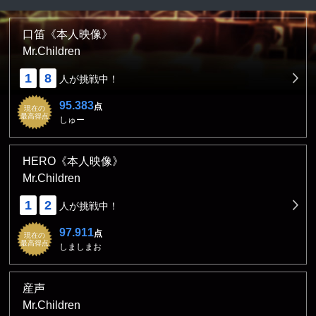
口笛《本人映像》
Mr.Children
1
8
人が挑戦中！
95.383
点
現在の
最高得点
しゅー
HERO《本人映像》
Mr.Children
1
2
人が挑戦中！
97.911
点
現在の
最高得点
しましまお
産声
Mr.Children