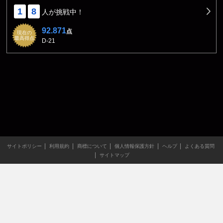
1
8
人が挑戦中！
92.871
点
現在の
最高得点
D-21
サイトポリシー
利用規約
商標について
個人情報保護方針
ヘルプ
よくある質問
サイトマップ
当サイトのすべての文章や画像などの無断転載・引用を禁じま
す。
Copyright XING INC.All Rights Reserved.