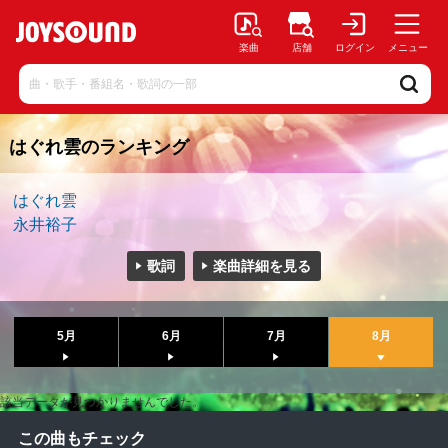
楽曲
店舗
ログイン
メニュー
はぐれ雲のランキング
はぐれ雲
永井裕子
歌詞
楽曲詳細を見る
5月
6月
7月
8月
該当データが見つかりませんでした。
この曲もチェック