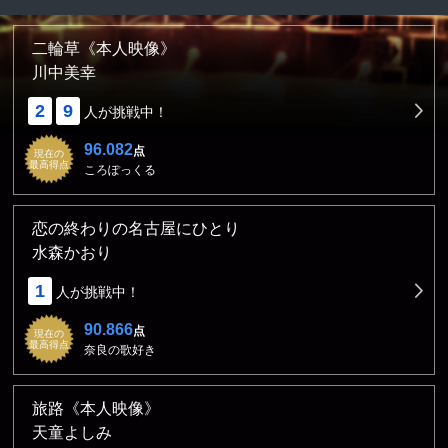
二輪草《本人映像》
川中美幸
2
9
人が挑戦中！
96.082
点
現在の
最高得点
ころぽっくる
恋の終わりの名古屋にひとり
水森かおり
1
人が挑戦中！
90.866
点
現在の
最高得点
奈良の歌好き
旅路《本人映像》
天童よしみ