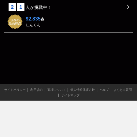
2
1
人が挑戦中！
92.835
点
現在の
最高得点
しんくん
サイトポリシー
利用規約
商標について
個人情報保護方針
ヘルプ
よくある質問
サイトマップ
当サイトのすべての文章や画像などの無断転載・引用を禁じま
す。
Copyright XING INC.All Rights Reserved.