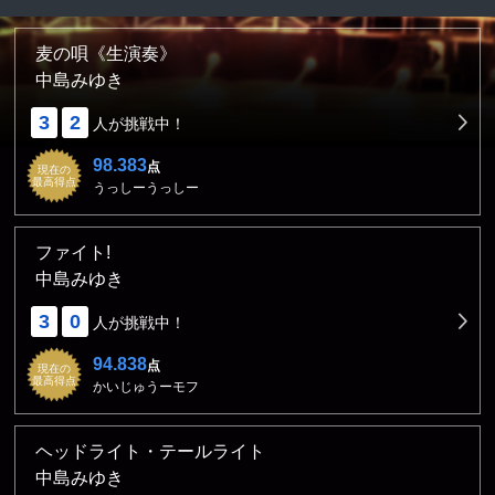
麦の唄《生演奏》
中島みゆき
3
2
人が挑戦中！
98.383
点
現在の
最高得点
うっしーうっしー
ファイト!
中島みゆき
3
0
人が挑戦中！
94.838
点
現在の
最高得点
かいじゅうーモフ
ヘッドライト・テールライト
中島みゆき