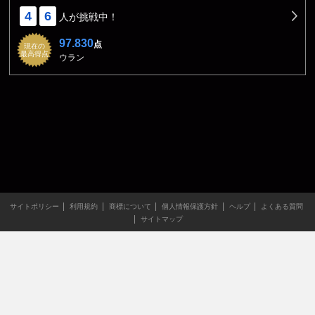
4
6
人が挑戦中！
97.830
点
現在の
最高得点
ウラン
サイトポリシー
利用規約
商標について
個人情報保護方針
ヘルプ
よくある質問
サイトマップ
当サイトのすべての文章や画像などの無断転載・引用を禁じま
す。
Copyright XING INC.All Rights Reserved.