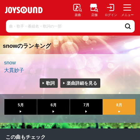
楽曲
店舗
ログイン
メニュー
snowのランキング
snow
大貫妙子
歌詞
楽曲詳細を見る
5月
6月
7月
8月
該当データが見つかりませんでした。
この曲もチェック