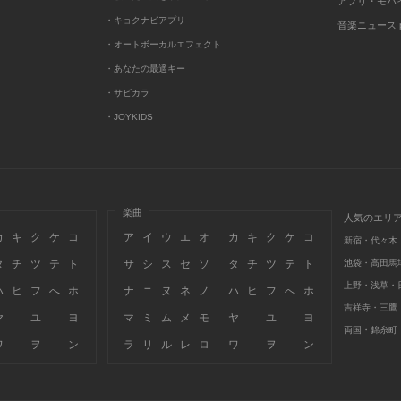
アプリ・モバ
・キョクナビアプリ
音楽ニュース po
・オートボーカルエフェクト
・あなたの最適キー
・サビカラ
・JOYKIDS
楽曲
人気のエリ
カ
キ
ク
ケ
コ
ア
イ
ウ
エ
オ
カ
キ
ク
ケ
コ
新宿・代々木
タ
チ
ツ
テ
ト
サ
シ
ス
セ
ソ
タ
チ
ツ
テ
ト
池袋・高田馬
上野・浅草・
ハ
ヒ
フ
へ
ホ
ナ
ニ
ヌ
ネ
ノ
ハ
ヒ
フ
へ
ホ
吉祥寺・三鷹
ヤ
ユ
ヨ
マ
ミ
ム
メ
モ
ヤ
ユ
ヨ
両国・錦糸町
ワ
ヲ
ン
ラ
リ
ル
レ
ロ
ワ
ヲ
ン