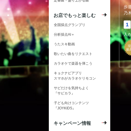
定番曲・盛り上がる曲
歩
乃木
お店でもっと楽しむ
1
全国採点グランプリ
人
分析採点AI＋
うたスキ動画
現
最
歌いたい曲をリクエスト
カラオケで楽器を弾こう
キョクナビアプリ
スマホがカラオケリモコン
サビだけを気持ちよく
『サビカラ』
子ども向けコンテンツ
『JOYKIDS』
キャンペーン情報