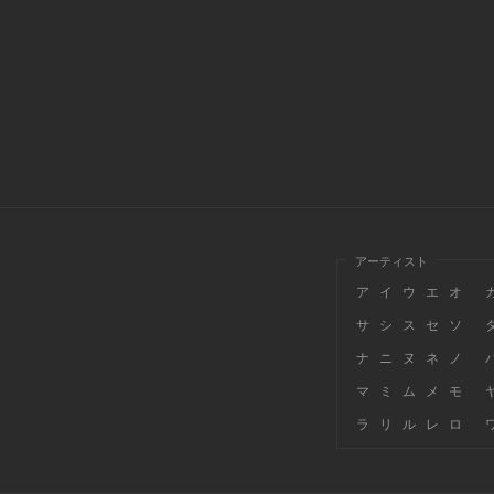
アーティスト
ア
イ
ウ
エ
オ
サ
シ
ス
セ
ソ
ナ
ニ
ヌ
ネ
ノ
マ
ミ
ム
メ
モ
ラ
リ
ル
レ
ロ