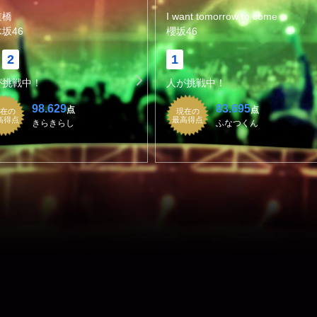
道橋
I want tomorrow to come
坂46
櫻坂46
2
1
が挑戦中！
人が挑戦中！
98.629
83.695
点
点
在の
現在の
高得点
最高得点
きらきらし
ふなつくん