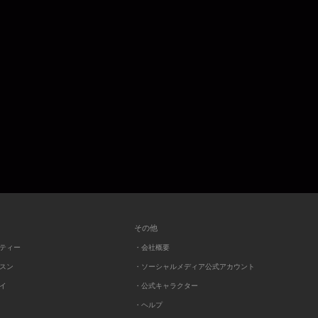
その他
ーティー
・会社概要
ッスン
・ソーシャルメディア公式アカウント
レイ
・公式キャラクター
・ヘルプ