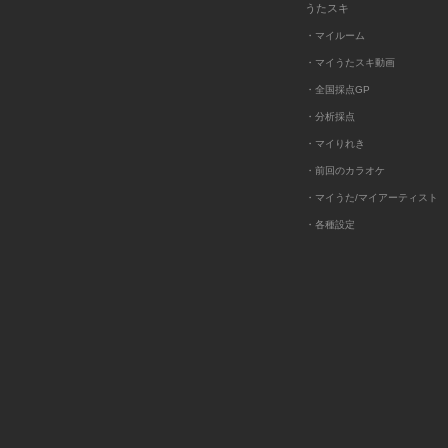
うたスキ
・マイルーム
・マイうたスキ動画
・全国採点GP
・分析採点
・マイりれき
・前回のカラオケ
・マイうた/マイアーティスト
・各種設定