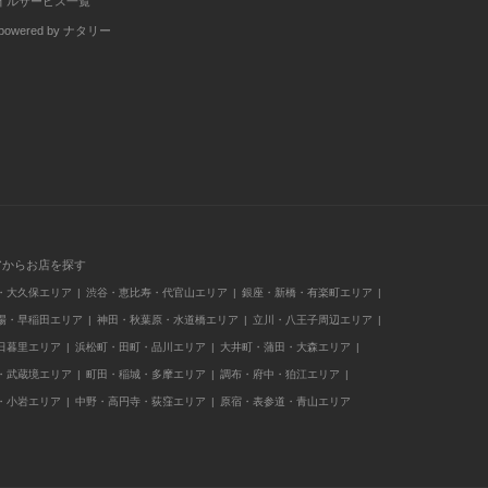
イルサービス一覧
wered by ナタリー
アからお店を探す
・大久保エリア
渋谷・恵比寿・代官山エリア
銀座・新橋・有楽町エリア
場・早稲田エリア
神田・秋葉原・水道橋エリア
立川・八王子周辺エリア
日暮里エリア
浜松町・田町・品川エリア
大井町・蒲田・大森エリア
・武蔵境エリア
町田・稲城・多摩エリア
調布・府中・狛江エリア
・小岩エリア
中野・高円寺・荻窪エリア
原宿・表参道・青山エリア