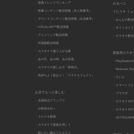
・新曲トレンドランキング
みるハコ
・映像コンテンツ配信情報（本人映像等）
うたスキ ミ
・サウンドコンテンツ配信情報（生演奏等）
・みんなの配信
・VOCALOID™配信情報
・サイトガイド
・アニメソング配信情報
・カラオケ配信
・外国曲配信情報
・カラオケで盛り上がる曲
家庭用カラオ
・あの日、あの時、あの音楽。
・PlayStation®
・カラオケの楽しみ方『新様式』
・Nintendo Sw
・気持ちよく歌おう！『マスクエフェクト』
・テレビ
・スマートフォ
お店でもっと楽しむ
・ブラウザ
・全国採点グランプリ
・カラオケJOYSO
・分析採点AI＋
・カラオケJOYSO
・うたスキ動画
・JOYSOUN
・カラオケで楽器を弾こう
・歌いたい曲をリクエスト