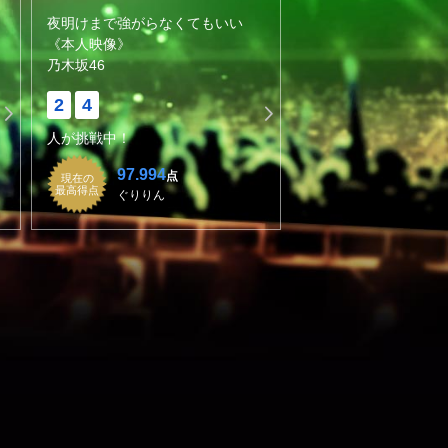
夜明けまで強がらなくてもいい
《本人映像》
乃木坂46
2
4
人が挑戦中！
97.994
点
現在の
最高得点
ぐりりん