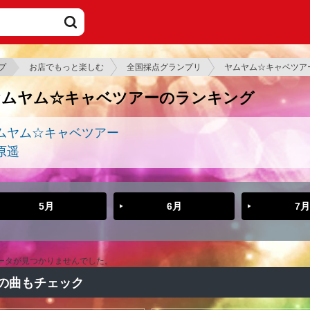
プ
お店でもっと楽しむ
全国採点グランプリ
ヤムヤム☆キャベツア
ヤムヤム☆キャベツアーのランキング
ムヤム☆キャベツアー
原遥
5月
6月
7月
ータが見つかりませんでした。
の曲もチェック