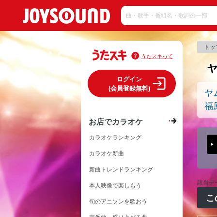
トッ
うたスキって
ログイン
(会員登録無料)
ヤ
福
お店でカラオケ
カラオケランキング
カラオケ新曲
新曲トレンドランキング
該当デ
本人映像で楽しもう
こ
旬のアニソンを歌おう