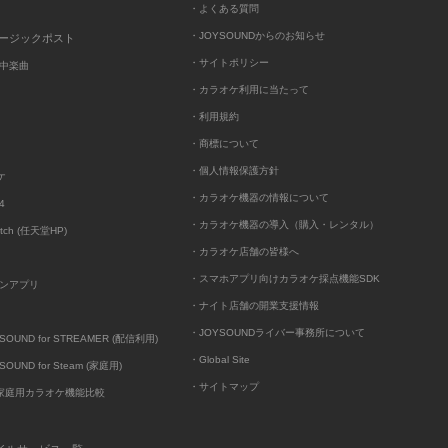
・よくある質問
・JOYSOUNDからのお知らせ
ュージックポスト
・サイトポリシー
中楽曲
・カラオケ利用に当たって
・利用規約
・商標について
・個人情報保護方針
ケ
・カラオケ機器の情報について
4
・カラオケ機器の導入（購入・レンタル）
itch (任天堂HP)
・カラオケ店舗の皆様へ
・スマホアプリ向けカラオケ採点機能SDK
ンアプリ
・ナイト店舗の開業支援情報
・JOYSOUNDライバー事務所について
UND for STREAMER (配信利用)
・Global Site
UND for Steam (家庭用)
・サイトマップ
D家庭用カラオケ機能比較