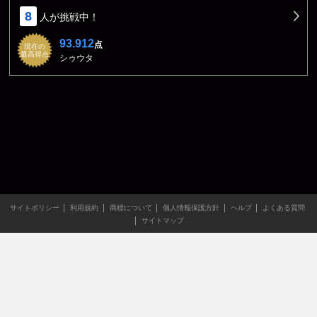
8
人が挑戦中！
93.912
点
現在の
最高得点
シゥウタ
サイトポリシー
利用規約
商標について
個人情報保護方針
ヘルプ
よくある質問
サイトマップ
当サイトのすべての文章や画像などの無断転載・引用を禁じま
す。
Copyright XING INC.All Rights Reserved.