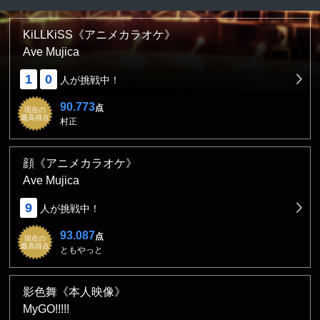
KiLLKiSS《アニメカラオケ》
Ave Mujica
1
0
人が挑戦中！
90.773
点
現在の
最高得点
村正
顔《アニメカラオケ》
Ave Mujica
9
人が挑戦中！
93.087
点
現在の
最高得点
ともやっと
影色舞《本人映像》
MyGO!!!!!