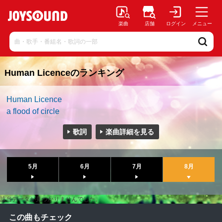
楽曲
店舗
ログイン
メニュー
Human Licenceのランキング
Human Licence
a flood of circle
歌詞
楽曲詳細を見る
5月
6月
7月
8月
該当データが見つかりませんでした。
この曲もチェック