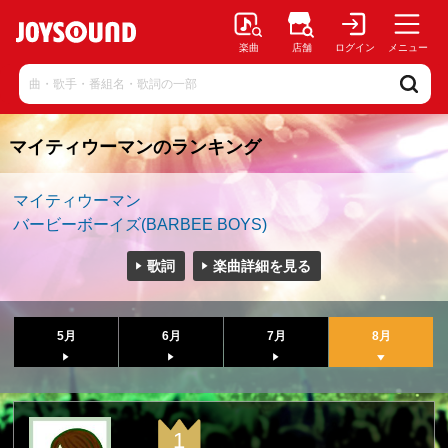
楽曲
店舗
ログイン
メニュー
マイティウーマンのランキング
マイティウーマン
バービーボーイズ(BARBEE BOYS)
歌詞
楽曲詳細を見る
5月
6月
7月
8月
1