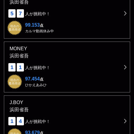
浜田省吾
5
7
人が挑戦中！
99.153
点
現在の
最高得点
カルマ動画休み中
MONEY
浜田省吾
1
1
人が挑戦中！
97.454
点
現在の
最高得点
ひかえあみひ
J.BOY
浜田省吾
1
4
人が挑戦中！
93.679
点
現在の