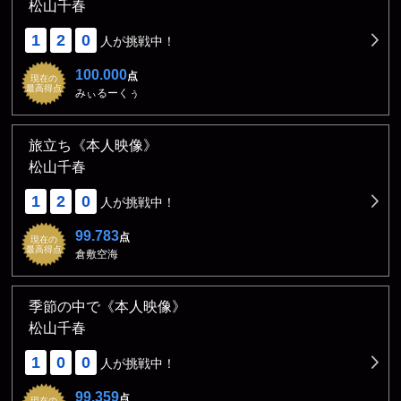
松山千春
1
2
0
人が挑戦中！
100.000
点
現在の
最高得点
みぃるーくぅ
旅立ち《本人映像》
松山千春
1
2
0
人が挑戦中！
99.783
点
現在の
最高得点
倉敷空海
季節の中で《本人映像》
松山千春
1
0
0
人が挑戦中！
99.359
点
現在の