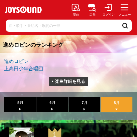
楽曲
店舗
ログイン
メニュー
進めロビンのランキング
進めロビン
上高田少年合唱団
楽曲詳細を見る
5月
6月
7月
8月
1