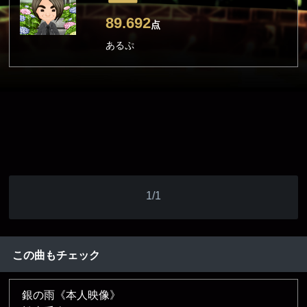
89.692
点
あるぷ
1/1
この曲もチェック
銀の雨《本人映像》