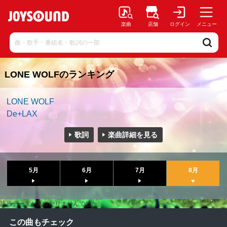
楽曲
店舗
ログイン
メニュー
LONE WOLFのランキング
LONE WOLF
De+LAX
歌詞
楽曲詳細を見る
5月
6月
7月
8月
該当データが見つかりませんでした。
この曲もチェック