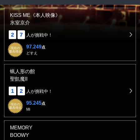
KISS ME《本人映像》
氷室京介
2
7
人が挑戦中！
97.249
点
現在の
最高得点
どすえ
蝋人形の館
聖飢魔II
1
2
人が挑戦中！
95.245
点
現在の
最高得点
Mi
MEMORY
BOOWY