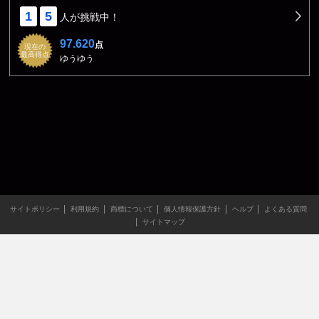
1
5
人が挑戦中！
97.620
点
現在の
最高得点
ゆうゆう
サイトポリシー
利用規約
商標について
個人情報保護方針
ヘルプ
よくある質問
サイトマップ
当サイトのすべての文章や画像などの無断転載・引用を禁じま
す。
Copyright XING INC.All Rights Reserved.