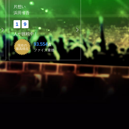
片想い
浜田省吾
1
9
人が挑戦中！
93.554
点
現在の
最高得点
ファイズ量徳