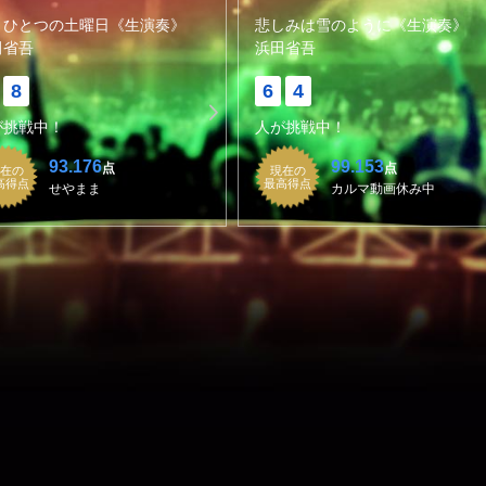
うひとつの土曜日《生演奏》
悲しみは雪のように《生演奏》
田省吾
浜田省吾
8
6
4
が挑戦中！
人が挑戦中！
93.176
99.153
点
点
在の
現在の
高得点
最高得点
せやまま
カルマ動画休み中