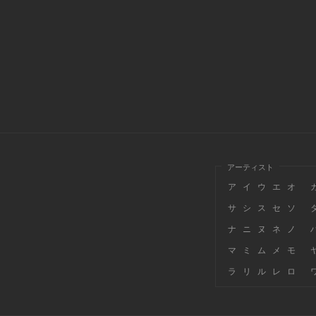
アーティスト
ア
イ
ウ
エ
オ
サ
シ
ス
セ
ソ
ナ
ニ
ヌ
ネ
ノ
マ
ミ
ム
メ
モ
ラ
リ
ル
レ
ロ