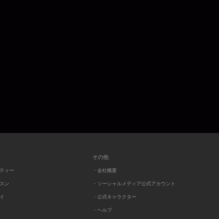
その他
ーティー
・会社概要
ッスン
・ソーシャルメディア公式アカウント
レイ
・公式キャラクター
・ヘルプ