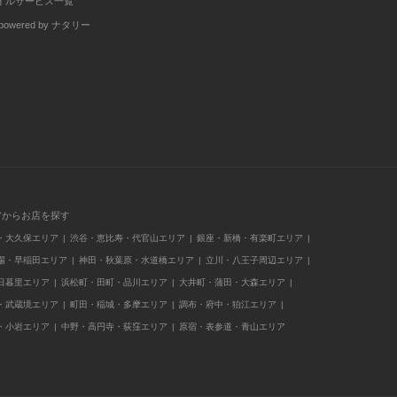
イルサービス一覧
wered by ナタリー
アからお店を探す
・大久保エリア
渋谷・恵比寿・代官山エリア
銀座・新橋・有楽町エリア
場・早稲田エリア
神田・秋葉原・水道橋エリア
立川・八王子周辺エリア
日暮里エリア
浜松町・田町・品川エリア
大井町・蒲田・大森エリア
・武蔵境エリア
町田・稲城・多摩エリア
調布・府中・狛江エリア
・小岩エリア
中野・高円寺・荻窪エリア
原宿・表参道・青山エリア