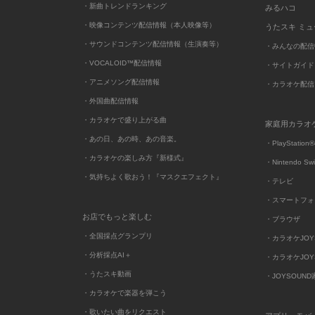
・新曲トレンドランキング
みるハコ
・映像コンテンツ配信情報（本人映像等）
うたスキ ミ
・サウンドコンテンツ配信情報（生演奏等）
・みんなの配信
・VOCALOID™配信情報
・サイトガイド
・アニメソング配信情報
・カラオケ配信
・外国曲配信情報
・カラオケで盛り上がる曲
家庭用カラオ
・あの日、あの時、あの音楽。
・PlayStation®
・カラオケの楽しみ方『新様式』
・Nintendo Sw
・気持ちよく歌おう！『マスクエフェクト』
・テレビ
・スマートフォ
お店でもっと楽しむ
・ブラウザ
・全国採点グランプリ
・カラオケJOYSO
・分析採点AI＋
・カラオケJOYSO
・うたスキ動画
・JOYSOUN
・カラオケで楽器を弾こう
・歌いたい曲をリクエスト