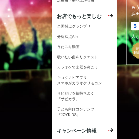
定番曲・盛り上がる曲
も
浜
お店でもっと楽しむ
5
全国採点グランプリ
人
分析採点AI＋
うたスキ動画
現
最
歌いたい曲をリクエスト
カラオケで楽器を弾こう
キョクナビアプリ
スマホがカラオケリモコン
サビだけを気持ちよく
『サビカラ』
子ども向けコンテンツ
『JOYKIDS』
キャンペーン情報