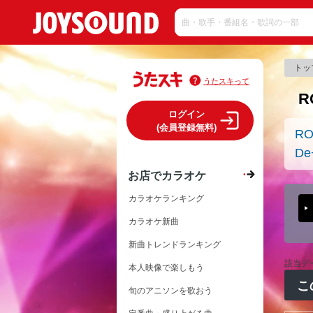
トッ
うたスキって
R
ログイン
(会員登録無料)
RO
De
お店でカラオケ
カラオケランキング
カラオケ新曲
新曲トレンドランキング
該当デ
本人映像で楽しもう
こ
旬のアニソンを歌おう