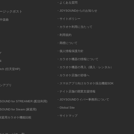
・よくある質問
・JOYSOUNDからのお知らせ
ュージックポスト
・サイトポリシー
中楽曲
・カラオケ利用に当たって
・利用規約
・商標について
・個人情報保護方針
ケ
・カラオケ機器の情報について
4
・カラオケ機器の導入（購入・レンタル）
itch (任天堂HP)
・カラオケ店舗の皆様へ
・スマホアプリ向けカラオケ採点機能SDK
ンアプリ
・ナイト店舗の開業支援情報
・JOYSOUNDライバー事務所について
UND for STREAMER (配信利用)
・Global Site
UND for Steam (家庭用)
・サイトマップ
D家庭用カラオケ機能比較