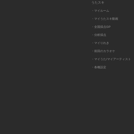
うたスキ
・マイルーム
・マイうたスキ動画
・全国採点GP
・分析採点
・マイりれき
・前回のカラオケ
・マイうた/マイアーティスト
・各種設定