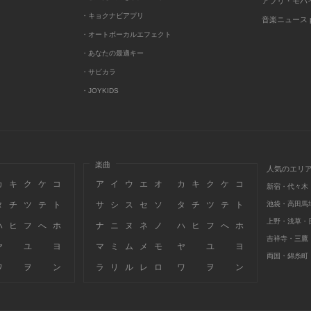
アプリ・モバ
・キョクナビアプリ
音楽ニュース po
・オートボーカルエフェクト
・あなたの最適キー
・サビカラ
・JOYKIDS
楽曲
人気のエリ
カ
キ
ク
ケ
コ
ア
イ
ウ
エ
オ
カ
キ
ク
ケ
コ
新宿・代々木
タ
チ
ツ
テ
ト
サ
シ
ス
セ
ソ
タ
チ
ツ
テ
ト
池袋・高田馬
上野・浅草・
ハ
ヒ
フ
へ
ホ
ナ
ニ
ヌ
ネ
ノ
ハ
ヒ
フ
へ
ホ
吉祥寺・三鷹
ヤ
ユ
ヨ
マ
ミ
ム
メ
モ
ヤ
ユ
ヨ
両国・錦糸町
ワ
ヲ
ン
ラ
リ
ル
レ
ロ
ワ
ヲ
ン