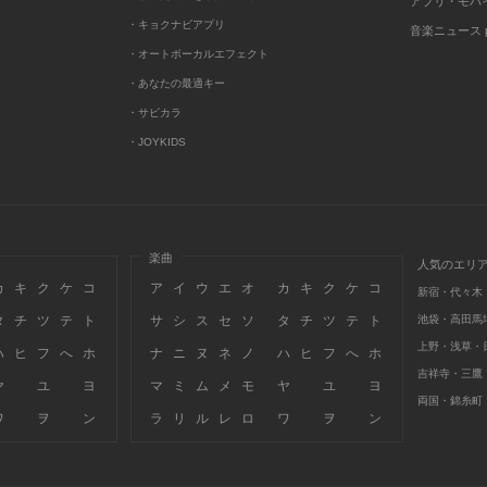
アプリ・モバ
・キョクナビアプリ
音楽ニュース po
・オートボーカルエフェクト
・あなたの最適キー
・サビカラ
・JOYKIDS
楽曲
人気のエリ
カ
キ
ク
ケ
コ
ア
イ
ウ
エ
オ
カ
キ
ク
ケ
コ
新宿・代々木
タ
チ
ツ
テ
ト
サ
シ
ス
セ
ソ
タ
チ
ツ
テ
ト
池袋・高田馬
上野・浅草・
ハ
ヒ
フ
へ
ホ
ナ
ニ
ヌ
ネ
ノ
ハ
ヒ
フ
へ
ホ
吉祥寺・三鷹
ヤ
ユ
ヨ
マ
ミ
ム
メ
モ
ヤ
ユ
ヨ
両国・錦糸町
ワ
ヲ
ン
ラ
リ
ル
レ
ロ
ワ
ヲ
ン