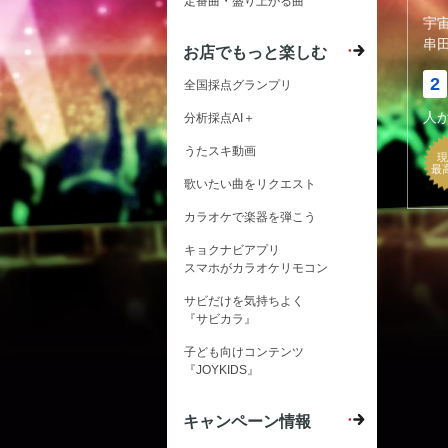
定番曲・盛り上がる曲
宇
串
お店でもっと楽しむ
2
全国採点グランプリ
人
分析採点AI＋
うたスキ動画
現
最
歌いたい曲をリクエスト
カラオケで楽器を弾こう
キョクナビアプリ
スマホがカラオケリモコン
サビだけを気持ちよく
『サビカラ』
子ども向けコンテンツ
『JOYKIDS』
キャンペーン情報