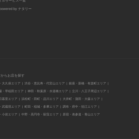
イルサービス一覧
wered by ナタリー
アからお店を探す
・大久保エリア
渋谷・恵比寿・代官山エリア
銀座・新橋・有楽町エリア
場・早稲田エリア
神田・秋葉原・水道橋エリア
立川・八王子周辺エリア
日暮里エリア
浜松町・田町・品川エリア
大井町・蒲田・大森エリア
・武蔵境エリア
町田・稲城・多摩エリア
調布・府中・狛江エリア
・小岩エリア
中野・高円寺・荻窪エリア
原宿・表参道・青山エリア