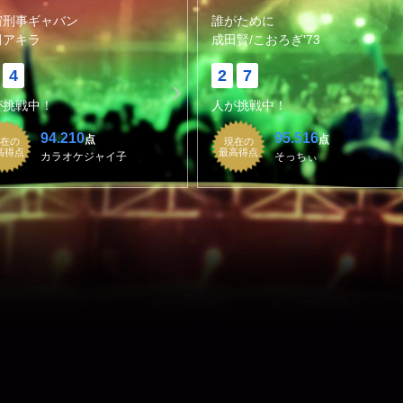
宙刑事ギャバン
誰がために
田アキラ
成田賢/こおろぎ'73
4
2
7
が挑戦中！
人が挑戦中！
94.210
95.516
点
点
在の
現在の
高得点
最高得点
カラオケジャイ子
そっちぃ