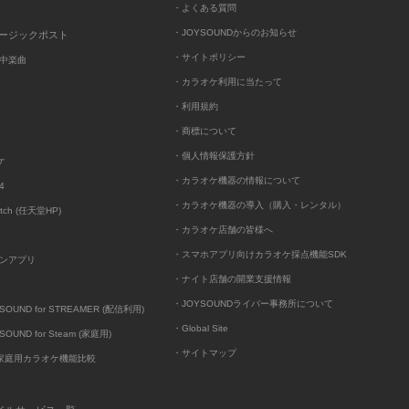
・よくある質問
・JOYSOUNDからのお知らせ
ュージックポスト
・サイトポリシー
中楽曲
・カラオケ利用に当たって
・利用規約
・商標について
・個人情報保護方針
ケ
・カラオケ機器の情報について
4
・カラオケ機器の導入（購入・レンタル）
itch (任天堂HP)
・カラオケ店舗の皆様へ
・スマホアプリ向けカラオケ採点機能SDK
ンアプリ
・ナイト店舗の開業支援情報
・JOYSOUNDライバー事務所について
UND for STREAMER (配信利用)
・Global Site
UND for Steam (家庭用)
・サイトマップ
D家庭用カラオケ機能比較