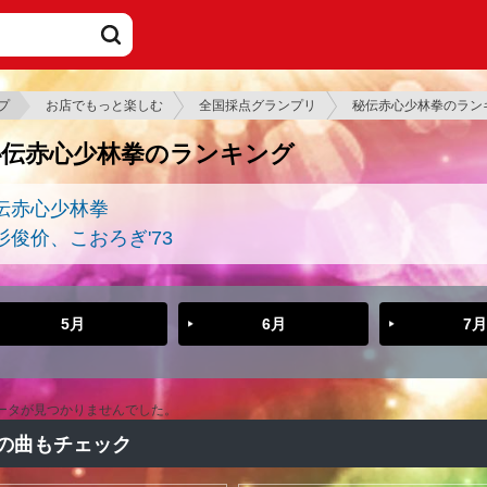
プ
お店でもっと楽しむ
全国採点グランプリ
秘伝赤心少林拳のラン
秘伝赤心少林拳のランキング
伝赤心少林拳
杉俊价、こおろぎ'73
5月
6月
7月
ータが見つかりませんでした。
の曲もチェック