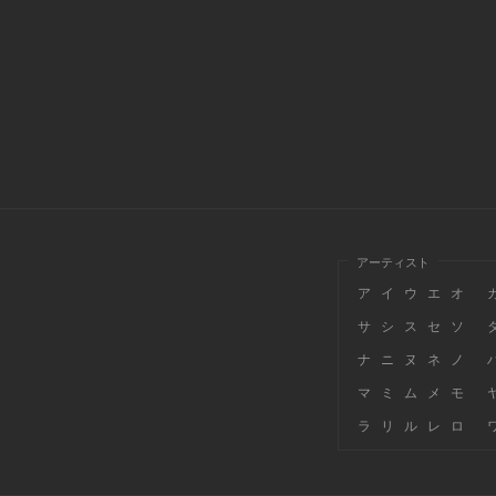
アーティスト
ア
イ
ウ
エ
オ
サ
シ
ス
セ
ソ
ナ
ニ
ヌ
ネ
ノ
マ
ミ
ム
メ
モ
ラ
リ
ル
レ
ロ