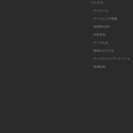
うたスキ
・マイルーム
・マイうたスキ動画
・全国採点GP
・分析採点
・マイりれき
・前回のカラオケ
・マイうた/マイアーティスト
・各種設定