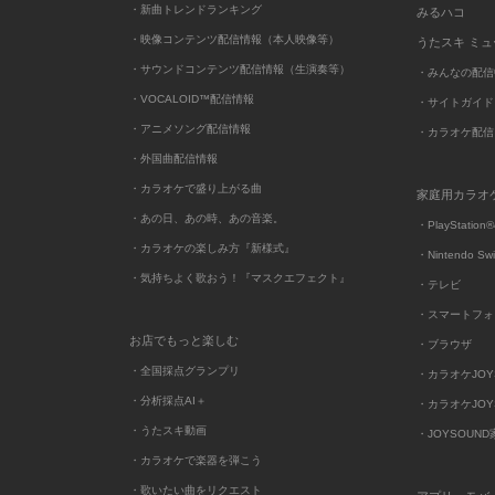
・新曲トレンドランキング
みるハコ
・映像コンテンツ配信情報（本人映像等）
うたスキ ミ
・サウンドコンテンツ配信情報（生演奏等）
・みんなの配信
・VOCALOID™配信情報
・サイトガイド
・アニメソング配信情報
・カラオケ配信
・外国曲配信情報
・カラオケで盛り上がる曲
家庭用カラオ
・あの日、あの時、あの音楽。
・PlayStation®
・カラオケの楽しみ方『新様式』
・Nintendo Sw
・気持ちよく歌おう！『マスクエフェクト』
・テレビ
・スマートフォ
お店でもっと楽しむ
・ブラウザ
・全国採点グランプリ
・カラオケJOYSO
・分析採点AI＋
・カラオケJOYSO
・うたスキ動画
・JOYSOUN
・カラオケで楽器を弾こう
・歌いたい曲をリクエスト