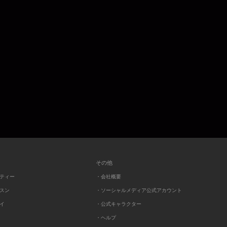
その他
ーティー
・会社概要
ッスン
・ソーシャルメディア公式アカウント
レイ
・公式キャラクター
・ヘルプ