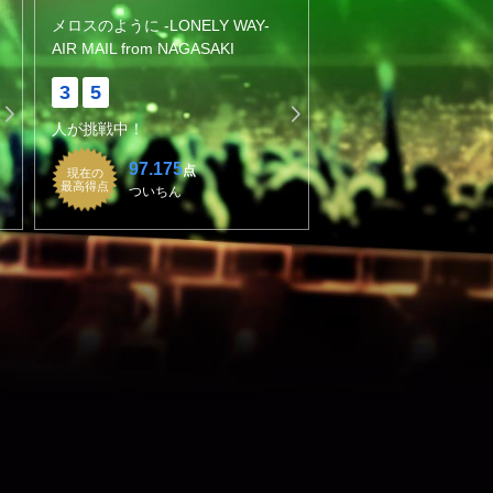
メロスのように -LONELY WAY-
AIR MAIL from NAGASAKI
3
5
人が挑戦中！
97.175
点
現在の
最高得点
ついちん