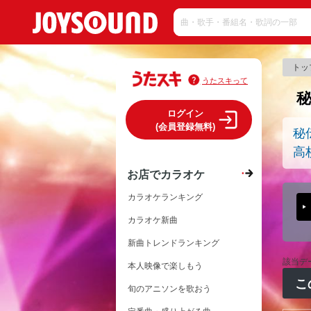
トッ
うたスキって
ログイン
(会員登録無料)
秘
高
お店でカラオケ
カラオケランキング
カラオケ新曲
新曲トレンドランキング
該当デ
本人映像で楽しもう
こ
旬のアニソンを歌おう