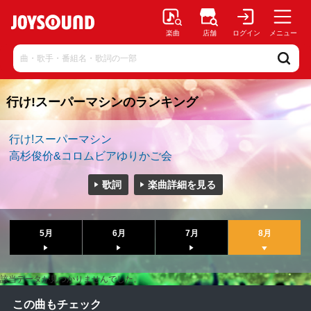
楽曲
店舗
ログイン
メニュー
行け!スーパーマシンのランキング
行け!スーパーマシン
高杉俊价&コロムビアゆりかご会
歌詞
楽曲詳細を見る
5月
6月
7月
8月
該当データが見つかりませんでした。
この曲もチェック