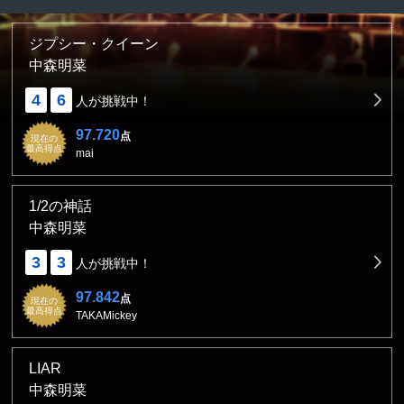
ジプシー・クイーン
中森明菜
4
6
人が挑戦中！
97.720
点
現在の
最高得点
mai
1/2の神話
中森明菜
3
3
人が挑戦中！
97.842
点
現在の
最高得点
TAKAMickey
LIAR
中森明菜