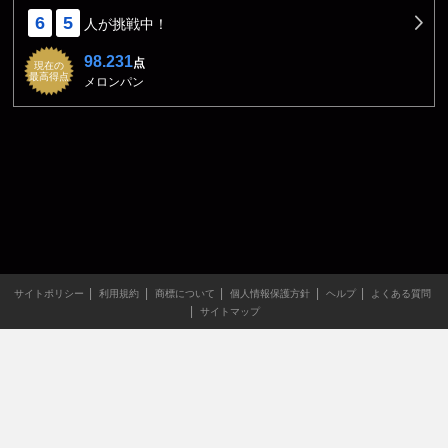
6
5
人が挑戦中！
98.231
点
現在の
最高得点
メロンパン
サイトポリシー
利用規約
商標について
個人情報保護方針
ヘルプ
よくある質問
サイトマップ
当サイトのすべての文章や画像などの無断転載・引用を禁じま
す。
Copyright XING INC.All Rights Reserved.