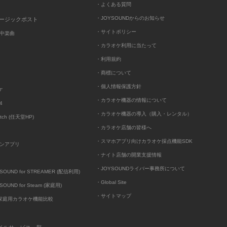
・よくある質問
・JOYSOUNDからのお知らせ
ュージックポスト
・サイトポリシー
中楽曲
・カラオケ利用に当たって
・利用規約
・商標について
・個人情報保護方針
ケ
・カラオケ機器の情報について
4
・カラオケ機器の導入（購入・レンタル）
itch (任天堂HP)
・カラオケ店舗の皆様へ
・スマホアプリ向けカラオケ採点機能SDK
ンアプリ
・ナイト店舗の開業支援情報
・JOYSOUNDライバー事務所について
UND for STREAMER (配信利用)
・Global Site
UND for Steam (家庭用)
・サイトマップ
D家庭用カラオケ機能比較