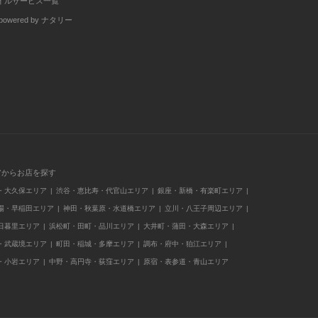
イルサービス一覧
wered by ナタリー
アからお店を探す
・大久保エリア
渋谷・恵比寿・代官山エリア
銀座・新橋・有楽町エリア
場・早稲田エリア
神田・秋葉原・水道橋エリア
立川・八王子周辺エリア
日暮里エリア
浜松町・田町・品川エリア
大井町・蒲田・大森エリア
・武蔵境エリア
町田・稲城・多摩エリア
調布・府中・狛江エリア
・小岩エリア
中野・高円寺・荻窪エリア
原宿・表参道・青山エリア