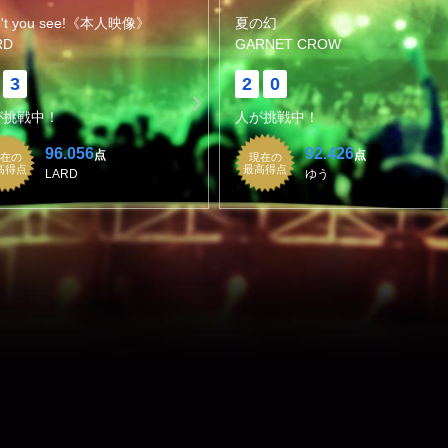
n't you see!《本人映像》
夏の幻
RD
GARNET CROW
3
2
0
が挑戦中！
人が挑戦中！
96.056
92.426
点
点
在の
現在の
高得点
最高得点
LARD
ゆう