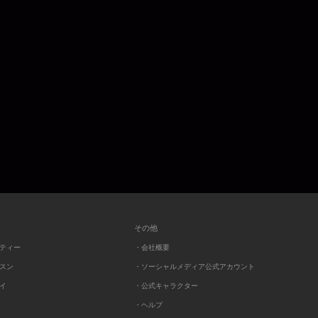
その他
ーティー
・会社概要
ッスン
・ソーシャルメディア公式アカウント
レイ
・公式キャラクター
・ヘルプ