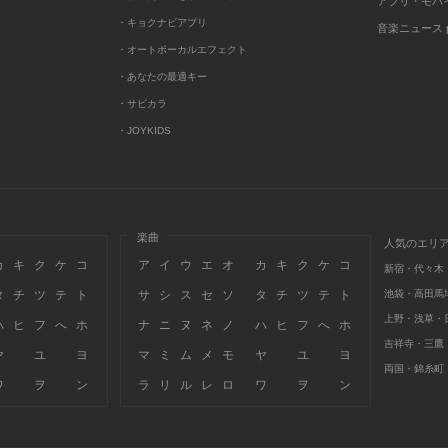
アプリ・モバ
・キョクナビアプリ
音楽ニュース po
・オートボーカルエフェクト
・あなたの最適キー
・サビカラ
・JOYKIDS
楽曲
人気のエリ
カ
キ
ク
ケ
コ
ア
イ
ウ
エ
オ
カ
キ
ク
ケ
コ
新宿・代々木
タ
チ
ツ
テ
ト
サ
シ
ス
セ
ソ
タ
チ
ツ
テ
ト
池袋・高田馬
上野・浅草・
ハ
ヒ
フ
へ
ホ
ナ
ニ
ヌ
ネ
ノ
ハ
ヒ
フ
へ
ホ
吉祥寺・三鷹
ヤ
ユ
ヨ
マ
ミ
ム
メ
モ
ヤ
ユ
ヨ
両国・錦糸町
ワ
ヲ
ン
ラ
リ
ル
レ
ロ
ワ
ヲ
ン