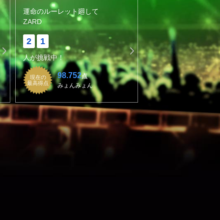
運命のルーレット廻して
ZARD
2
1
人が挑戦中！
98.752
点
現在の
最高得点
みょんみょん