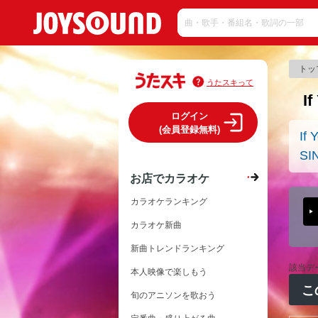
トッ
うたスキって
I
ログイン
(会員登録無料)
If 
SI
お店でカラオケ
カラオケランキング
カラオケ新曲
新曲トレンドランキング
該当デ
本人映像で楽しもう
こ
旬のアニソンを歌おう