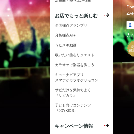
定番曲・盛り上がる曲
Do
ZA
お店でもっと楽しむ
2
全国採点グランプリ
人
分析採点AI＋
うたスキ動画
現
最
歌いたい曲をリクエスト
カラオケで楽器を弾こう
キョクナビアプリ
スマホがカラオケリモコン
サビだけを気持ちよく
『サビカラ』
子ども向けコンテンツ
『JOYKIDS』
キャンペーン情報