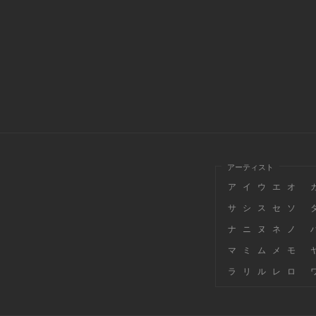
アーティスト
ア
イ
ウ
エ
オ
サ
シ
ス
セ
ソ
ナ
ニ
ヌ
ネ
ノ
マ
ミ
ム
メ
モ
ラ
リ
ル
レ
ロ