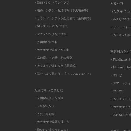
・新曲トレンドランキング
みるハコ
・映像コンテンツ配信情報（本人映像等）
うたスキ ミ
・サウンドコンテンツ配信情報（生演奏等）
・みんなの配信
・VOCALOID™配信情報
・サイトガイド
・アニメソング配信情報
・カラオケ配信
・外国曲配信情報
・カラオケで盛り上がる曲
家庭用カラオ
・あの日、あの時、あの音楽。
・PlayStation®
・カラオケの楽しみ方『新様式』
・Nintendo Sw
・気持ちよく歌おう！『マスクエフェクト』
・テレビ
・スマートフォ
お店でもっと楽しむ
・ブラウザ
・全国採点グランプリ
・カラオケJOYSO
・分析採点AI＋
・カラオケJOYSO
・うたスキ動画
・JOYSOUN
・カラオケで楽器を弾こう
・歌いたい曲をリクエスト