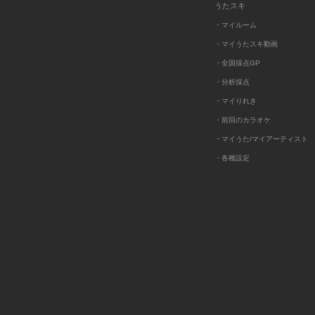
うたスキ
・マイルーム
・マイうたスキ動画
・全国採点GP
・分析採点
・マイりれき
・前回のカラオケ
・マイうた/マイアーティスト
・各種設定