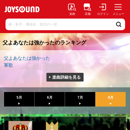
楽曲
店舗
ログイン
メニュー
父よあなたは強かったのランキング
父よあなたは強かった
軍歌
楽曲詳細を見る
5月
6月
7月
8月
1