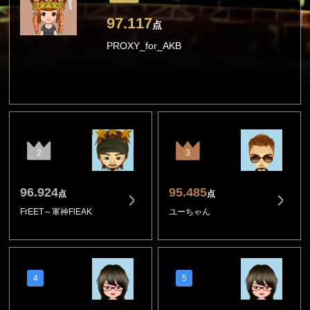
97.117
点
PROXY_for_AKB
2
3
96.924
95.485
点
点
FrEET～軍神FlEAK
ユーちゃん
4
5