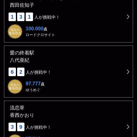
西田佐知子
1
3
1
人が挑戦中！
100.000
点
現在の
最高得点
ロードクロサイト
愛の終着駅
八代亜紀
6
2
人が挑戦中！
97.777
点
現在の
最高得点
ゆうめぐ
流恋草
香西かおり
3
9
人が挑戦中！