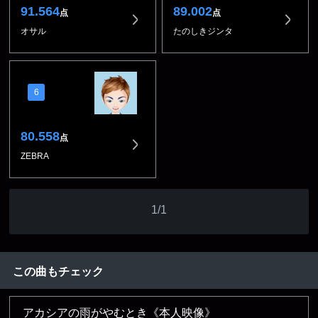
91.564
89.002
点
点
オサル
たのしきジンタ
6
80.558
点
ZEBRA
1/1
この曲もチェック
アカシアの雨がやむとき《本人映像》