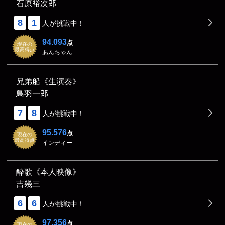
石原裕次郎
8
1
人が挑戦中！
94.093
点
現在の
最高得点
あんちゃん
兄弟船《生演奏》
鳥羽一郎
7
8
人が挑戦中！
95.576
点
現在の
最高得点
インディー
酔歌《本人映像》
吉幾三
6
6
人が挑戦中！
97.356
点
現在の