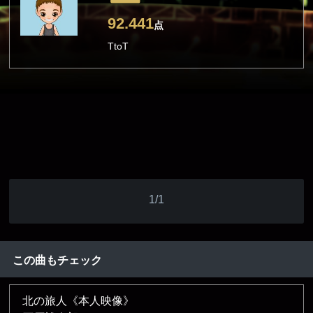
92.441
点
TtoT
1/1
この曲もチェック
北の旅人《本人映像》