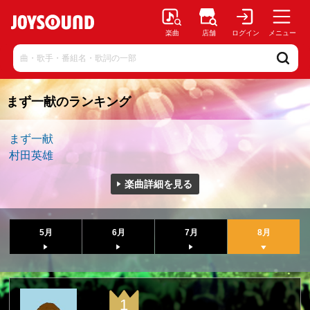
楽曲
店舗
ログイン
メニュー
まず一献のランキング
まず一献
村田英雄
楽曲詳細を見る
5月
6月
7月
8月
1