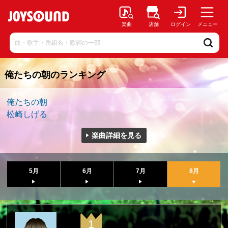
楽曲
店舗
ログイン
メニュー
俺たちの朝のランキング
俺たちの朝
松崎しげる
楽曲詳細を見る
5月
6月
7月
8月
1