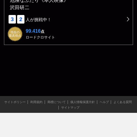
危険なふたり《本人映像》
沢田研二
3
2
人が挑戦中！
99.416
点
現在の
最高得点
ロードクロサイト
サイトポリシー
利用規約
商標について
個人情報保護方針
ヘルプ
よくある質問
サイトマップ
当サイトのすべての文章や画像などの無断転載・引用を禁じま
す。
Copyright XING INC.All Rights Reserved.