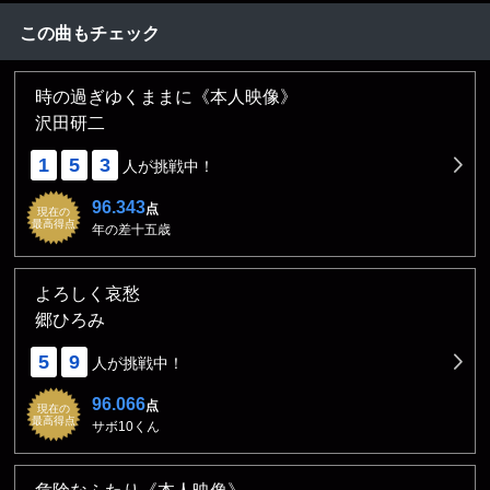
この曲もチェック
時の過ぎゆくままに《本人映像》
沢田研二
1
5
3
人が挑戦中！
96.343
点
現在の
最高得点
年の差十五歳
よろしく哀愁
郷ひろみ
5
9
人が挑戦中！
96.066
点
現在の
最高得点
サボ10くん