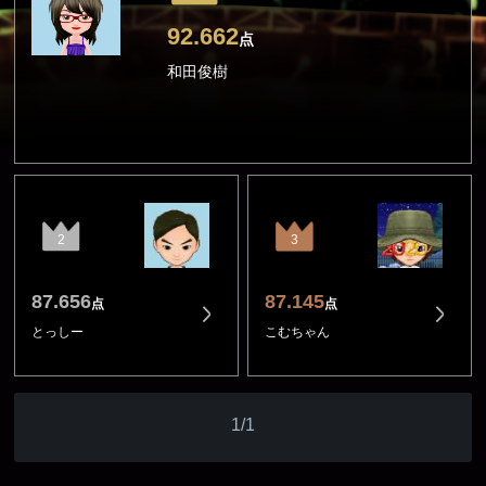
92.662
点
和田俊樹
2
3
87.656
87.145
点
点
とっしー
こむちゃん
1/1