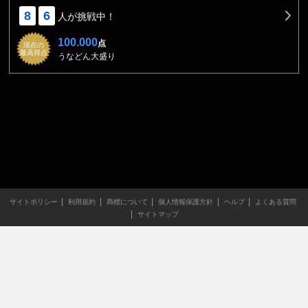
8
6
人が挑戦中！
100.000
点
現在の
最高得点
うなどん大盛り
サイトポリシー
利用規約
商標について
個人情報保護方針
ヘルプ
よくある質問
サイトマップ
当サイトのすべての文章や画像などの無断転載・引用を禁じま
す。
Copyright XING INC.All Rights Reserved.