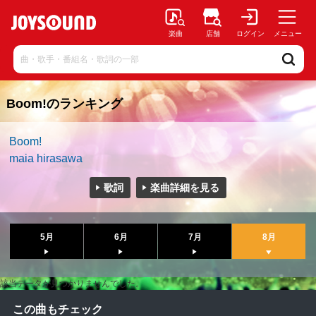
楽曲
店舗
ログイン
メニュー
Boom!のランキング
Boom!
maia hirasawa
歌詞
楽曲詳細を見る
5月
6月
7月
8月
該当データが見つかりませんでした。
この曲もチェック