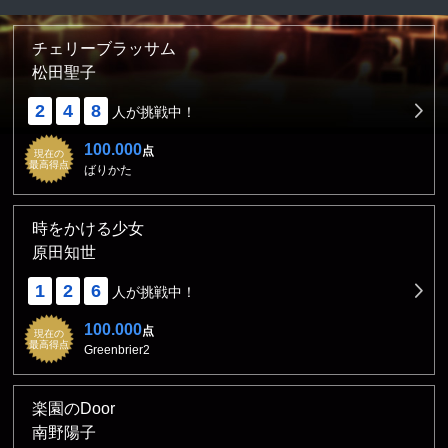
チェリーブラッサム
松田聖子
2
4
8
人が挑戦中！
100.000
点
現在の
最高得点
ばりかた
時をかける少女
原田知世
1
2
6
人が挑戦中！
100.000
点
現在の
最高得点
Greenbrier2
楽園のDoor
南野陽子