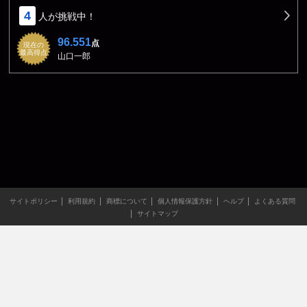
4
人が挑戦中！
96.551
点
現在の
最高得点
山口一郎
サイトポリシー
利用規約
商標について
個人情報保護方針
ヘルプ
よくある質問
サイトマップ
当サイトのすべての文章や画像などの無断転載・引用を禁じま
す。
Copyright XING INC.All Rights Reserved.