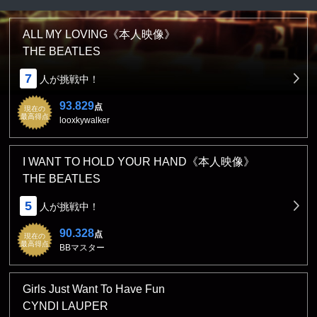
ALL MY LOVING《本人映像》
THE BEATLES
7
人が挑戦中！
93.829
点
現在の
最高得点
looxkywalker
I WANT TO HOLD YOUR HAND《本人映像》
THE BEATLES
5
人が挑戦中！
90.328
点
現在の
最高得点
BBマスター
Girls Just Want To Have Fun
CYNDI LAUPER