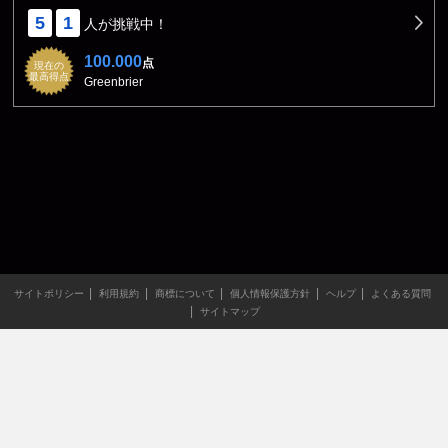
5
1
人が挑戦中！
100.000
点
現在の
最高得点
Greenbrier
サイトポリシー
利用規約
商標について
個人情報保護方針
ヘルプ
よくある質問
サイトマップ
当サイトのすべての文章や画像などの無断転載・引用を禁じま
す。
Copyright XING INC.All Rights Reserved.