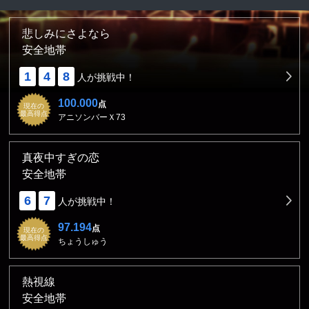
悲しみにさよなら
安全地帯
1
4
8
人が挑戦中！
100.000
点
現在の
最高得点
アニソンバーＸ73
真夜中すぎの恋
安全地帯
6
7
人が挑戦中！
97.194
点
現在の
最高得点
ちょうしゅう
熱視線
安全地帯