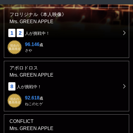
フロリジナル《本人映像》
Mrs. GREEN APPLE
1
2
人が挑戦中！
96.146
点
現在の
最高得点
さや
アポロドロス
Mrs. GREEN APPLE
8
人が挑戦中！
92.618
点
現在の
最高得点
ねこのヒゲ
CONFLICT
Mrs. GREEN APPLE