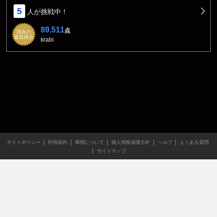
5
人が挑戦中！
89.511
点
現在の
最高得点
krabi
サイトポリシー
利用規約
商標について
個人情報保護方針
ヘルプ
よくある質問
サイトマップ
当サイトのすべての文章や画像などの無断転載・引用を禁じま
す。
Copyright XING INC.All Rights Reserved.