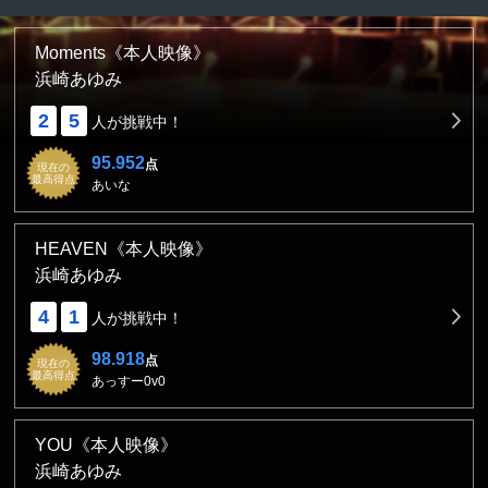
Moments《本人映像》
浜崎あゆみ
2
5
人が挑戦中！
95.952
点
現在の
最高得点
あいな
HEAVEN《本人映像》
浜崎あゆみ
4
1
人が挑戦中！
98.918
点
現在の
最高得点
あっすー0v0
YOU《本人映像》
浜崎あゆみ