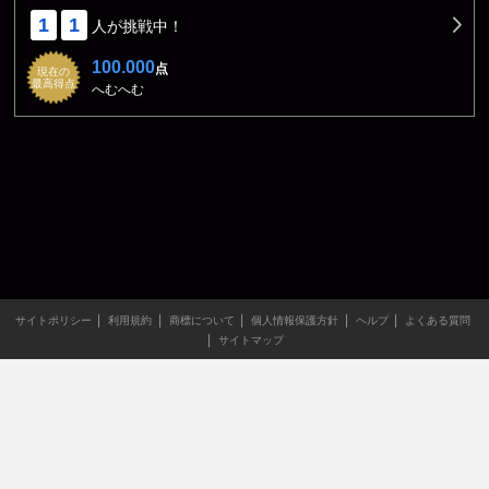
1
1
人が挑戦中！
100.000
点
現在の
最高得点
へむへむ
サイトポリシー
利用規約
商標について
個人情報保護方針
ヘルプ
よくある質問
サイトマップ
当サイトのすべての文章や画像などの無断転載・引用を禁じま
す。
Copyright XING INC.All Rights Reserved.