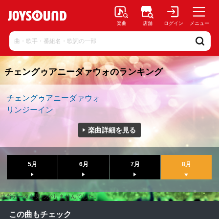
楽曲
店舗
ログイン
メニュー
チェングゥアニーダァウォのランキング
チェングゥアニーダァウォ
リンジーイン
楽曲詳細を見る
5月
6月
7月
8月
該当データが見つかりませんでした。
この曲もチェック