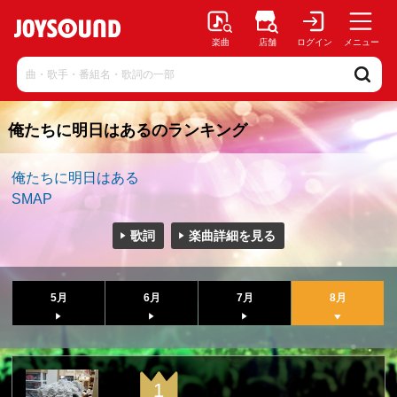
楽曲
店舗
ログイン
メニュー
俺たちに明日はあるのランキング
俺たちに明日はある
SMAP
歌詞
楽曲詳細を見る
5月
6月
7月
8月
1