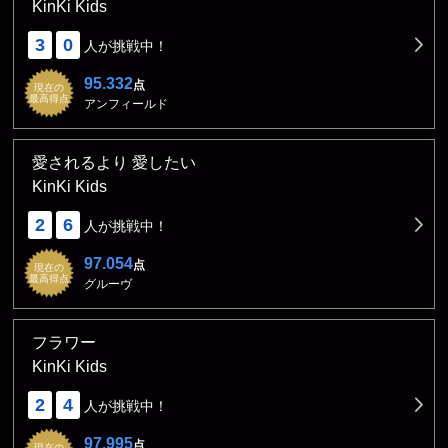
KinKi Kids
3
0
人が挑戦中！
95.332
点
現在の
最高得点
アンフィールド
愛されるより 愛したい
KinKi Kids
2
6
人が挑戦中！
97.054
点
現在の
最高得点
グルーヴ
フラワー
KinKi Kids
2
4
人が挑戦中！
97.995
点
現在の