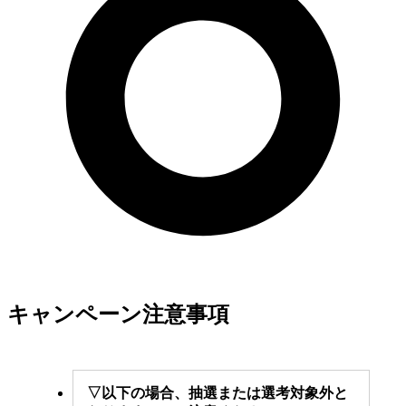
キャンペーン注意事項
▽以下の場合、抽選または選考対象外と