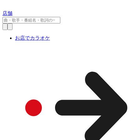
店舗
お店でカラオケ