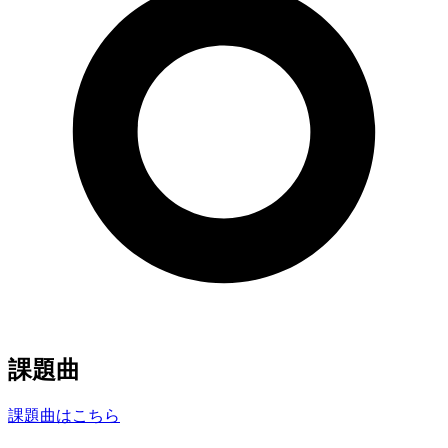
課題曲
課題曲はこちら