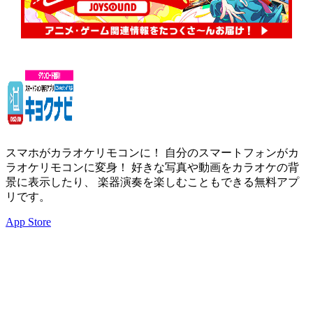
スマホがカラオケリモコンに！ 自分のスマートフォンがカ
ラオケリモコンに変身！ 好きな写真や動画をカラオケの背
景に表示したり、 楽器演奏を楽しむこともできる無料アプ
リです。
App Store