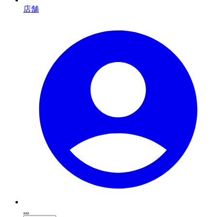
店舗
...