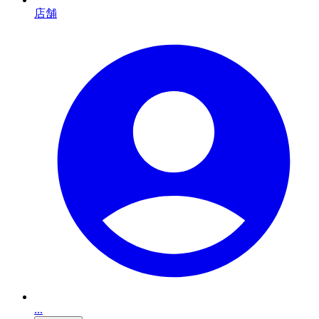
店舗
...