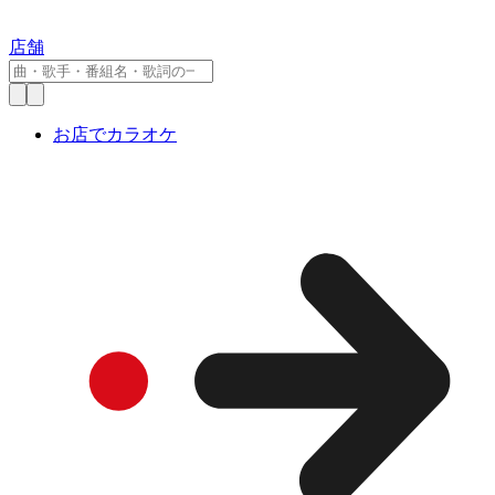
店舗
お店でカラオケ