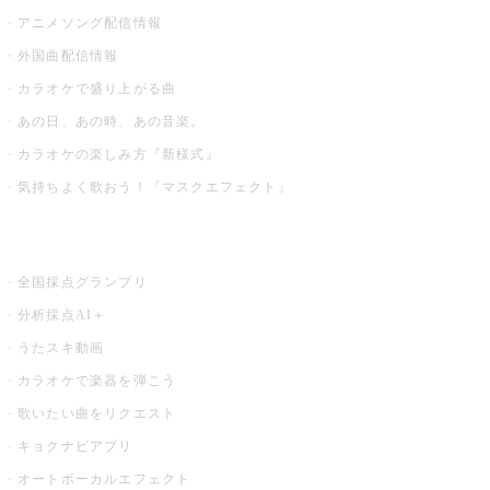
アニメソング配信情報
外国曲配信情報
カラオケで盛り上がる曲
あの日、あの時、あの音楽。
カラオケの楽しみ方『新様式』
気持ちよく歌おう！『マスクエフェクト』
お店でもっと楽しむ
全国採点グランプリ
分析採点AI＋
うたスキ動画
カラオケで楽器を弾こう
歌いたい曲をリクエスト
キョクナビアプリ
オートボーカルエフェクト