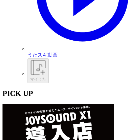
うたスキ動画
マイうた
PICK UP