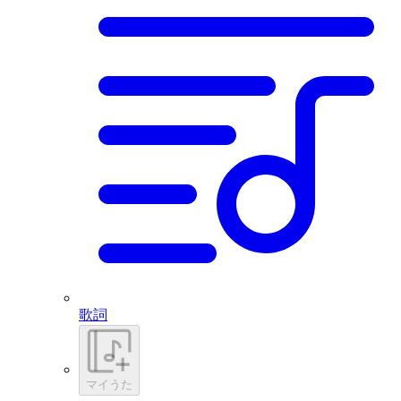
歌詞
マイうた