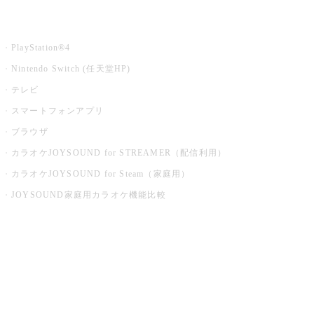
家庭用カラオケ
PlayStation®4
Nintendo Switch (任天堂HP)
テレビ
スマートフォンアプリ
ブラウザ
カラオケJOYSOUND for STREAMER（配信利用）
カラオケJOYSOUND for Steam（家庭用）
JOYSOUND家庭用カラオケ機能比較
アプリ・モバイルサービス一覧
音楽ニュース powered by ナタリー
その他