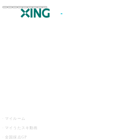
JOYSOUND.comトップ
カラオケ楽曲・歌詞検索
カラオケ店舗検索
全国カラオケ大会
イベント・キャンペーン
うたスキ
マイルーム
マイうたスキ動画
全国採点GP