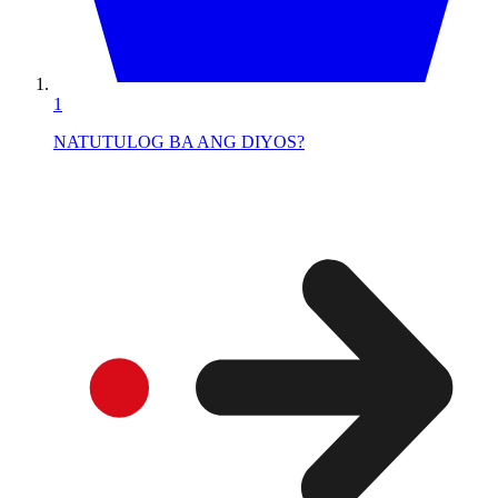
1
NATUTULOG BA ANG DIYOS?