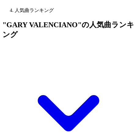
人気曲ランキング
"GARY VALENCIANO"の人気曲ランキ
ング