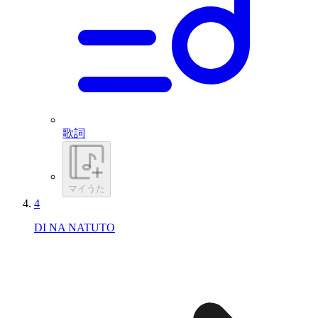
歌詞
マイうた
4
DI NA NATUTO