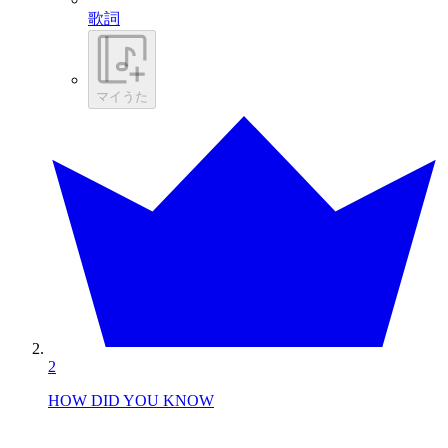
歌詞
マイうた
2
HOW DID YOU KNOW