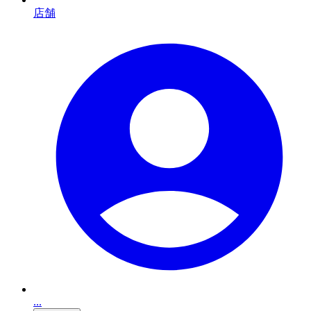
店舗
...