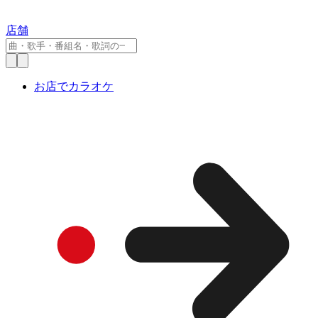
店舗
お店でカラオケ