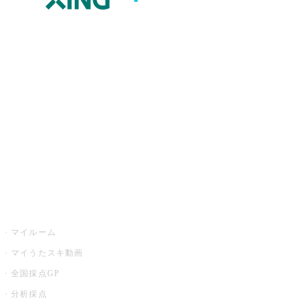
JOYSOUND.comトップ
カラオケ楽曲・歌詞検索
カラオケ店舗検索
全国カラオケ大会
イベント・キャンペーン
うたスキ
マイルーム
マイうたスキ動画
全国採点GP
分析採点