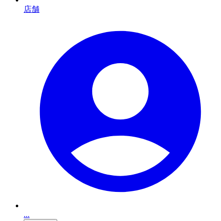
店舗
...