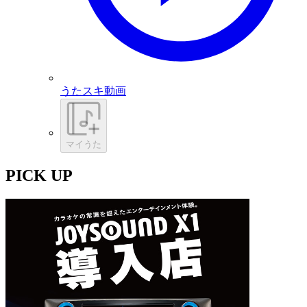
うたスキ動画
マイうた
PICK UP