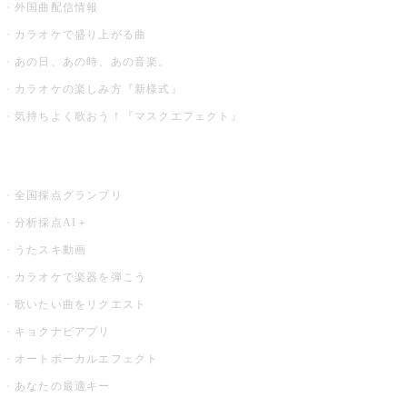
外国曲配信情報
カラオケで盛り上がる曲
あの日、あの時、あの音楽。
カラオケの楽しみ方『新様式』
気持ちよく歌おう！『マスクエフェクト』
お店でもっと楽しむ
全国採点グランプリ
分析採点AI＋
うたスキ動画
カラオケで楽器を弾こう
歌いたい曲をリクエスト
キョクナビアプリ
オートボーカルエフェクト
あなたの最適キー