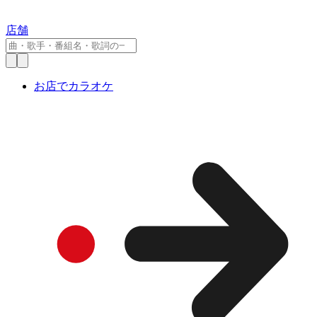
店舗
お店でカラオケ