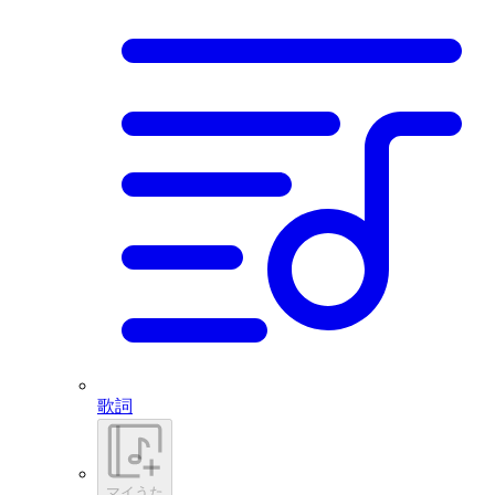
歌詞
マイうた