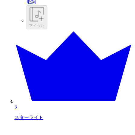
歌詞
マイうた
3
スターライト