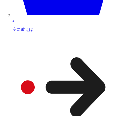
2
空に歌えば