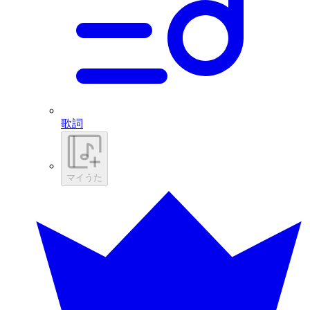
歌詞
マイうた