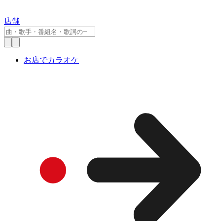
店舗
お店でカラオケ