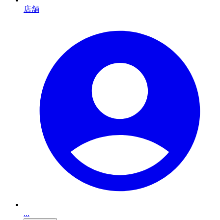
店舗
...