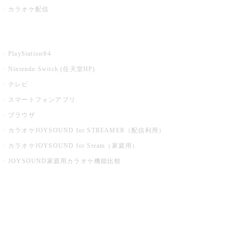
カラオケ配信
家庭用カラオケ
PlayStation®4
Nintendo Switch (任天堂HP)
テレビ
スマートフォンアプリ
ブラウザ
カラオケJOYSOUND for STREAMER（配信利用）
カラオケJOYSOUND for Steam（家庭用）
JOYSOUND家庭用カラオケ機能比較
アプリ・モバイルサービス一覧
音楽ニュース powered by ナタリー