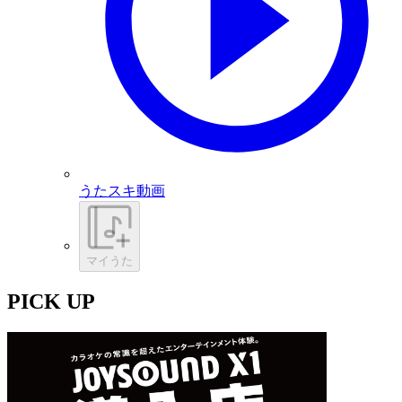
うたスキ動画
マイうた
PICK UP