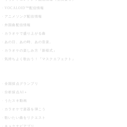
VOCALOID™配信情報
アニメソング配信情報
外国曲配信情報
カラオケで盛り上がる曲
あの日、あの時、あの音楽。
カラオケの楽しみ方『新様式』
気持ちよく歌おう！『マスクエフェクト』
お店でもっと楽しむ
全国採点グランプリ
分析採点AI＋
うたスキ動画
カラオケで楽器を弾こう
歌いたい曲をリクエスト
キョクナビアプリ