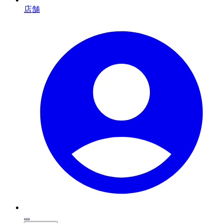
店舗
...