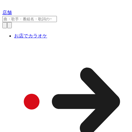
店舗
お店でカラオケ