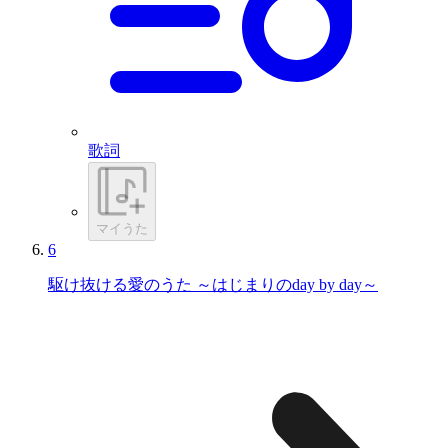
歌詞
マイうた
6
駆け抜ける愛のうた ～はじまりのday by day～