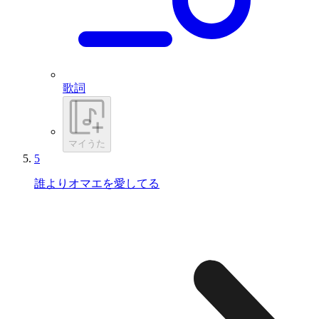
歌詞
マイうた
5
誰よりオマエを愛してる