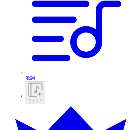
歌詞
マイうた