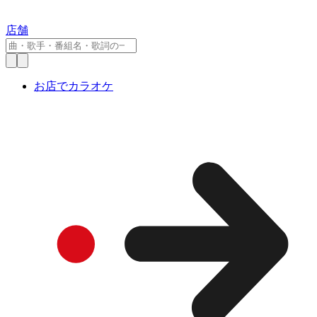
店舗
お店でカラオケ