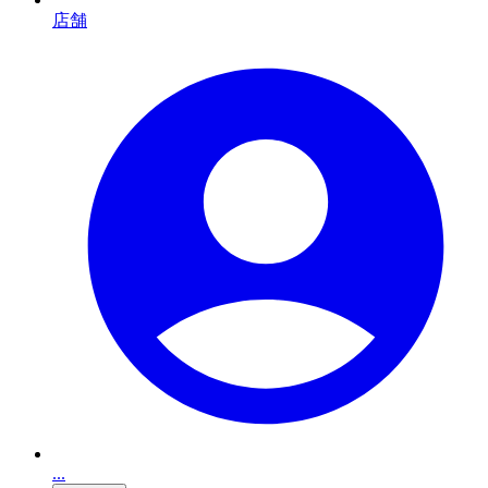
店舗
...