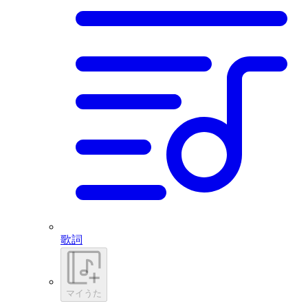
歌詞
マイうた