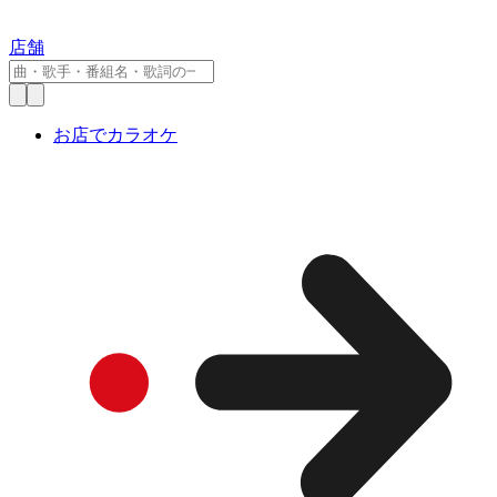
店舗
お店でカラオケ