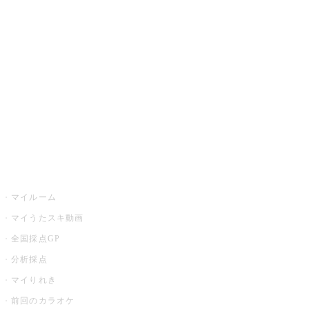
カラオケ楽曲・歌詞検索
カラオケ店舗検索
全国カラオケ大会
イベント・キャンペーン
うたスキ
マイルーム
マイうたスキ動画
全国採点GP
分析採点
マイりれき
前回のカラオケ