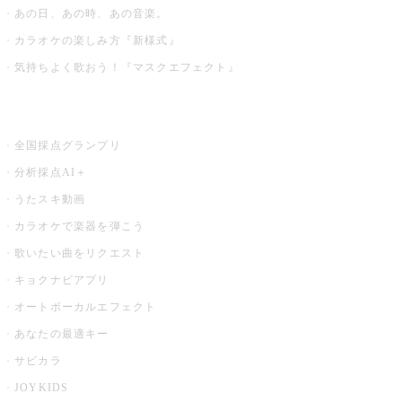
あの日、あの時、あの音楽。
カラオケの楽しみ方『新様式』
気持ちよく歌おう！『マスクエフェクト』
お店でもっと楽しむ
全国採点グランプリ
分析採点AI＋
うたスキ動画
カラオケで楽器を弾こう
歌いたい曲をリクエスト
キョクナビアプリ
オートボーカルエフェクト
あなたの最適キー
サビカラ
JOYKIDS