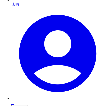
店舗
...