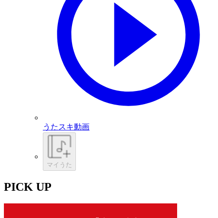
うたスキ動画
マイうた
PICK UP