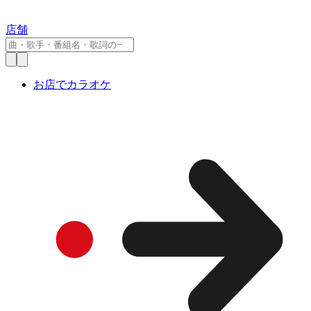
店舗
お店でカラオケ