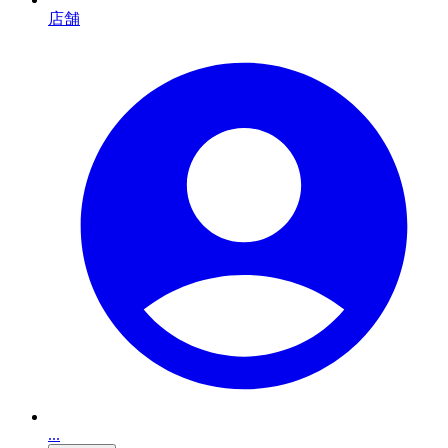
店舗
...