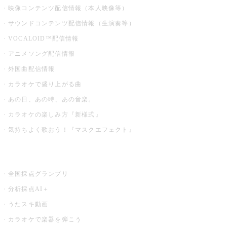
映像コンテンツ配信情報（本人映像等）
サウンドコンテンツ配信情報（生演奏等）
VOCALOID™配信情報
アニメソング配信情報
外国曲配信情報
カラオケで盛り上がる曲
あの日、あの時、あの音楽。
カラオケの楽しみ方『新様式』
気持ちよく歌おう！『マスクエフェクト』
お店でもっと楽しむ
全国採点グランプリ
分析採点AI＋
うたスキ動画
カラオケで楽器を弾こう