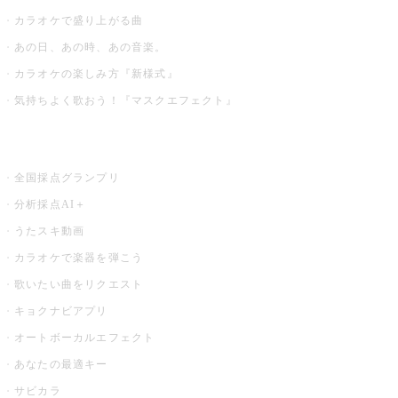
カラオケで盛り上がる曲
あの日、あの時、あの音楽。
カラオケの楽しみ方『新様式』
気持ちよく歌おう！『マスクエフェクト』
お店でもっと楽しむ
全国採点グランプリ
分析採点AI＋
うたスキ動画
カラオケで楽器を弾こう
歌いたい曲をリクエスト
キョクナビアプリ
オートボーカルエフェクト
あなたの最適キー
サビカラ