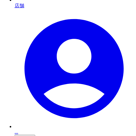
店舗
...