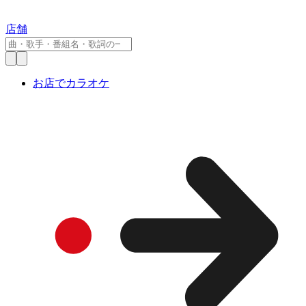
店舗
お店でカラオケ