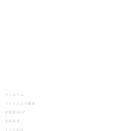
JOYSOUND.comトップ
カラオケ楽曲・歌詞検索
カラオケ店舗検索
全国カラオケ大会
イベント・キャンペーン
うたスキ
マイルーム
マイうたスキ動画
全国採点GP
分析採点
マイりれき