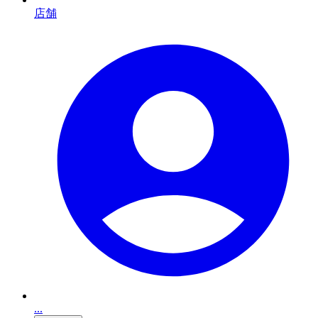
店舗
...