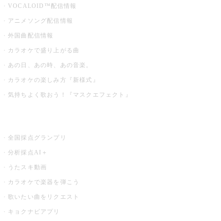
VOCALOID™配信情報
アニメソング配信情報
外国曲配信情報
カラオケで盛り上がる曲
あの日、あの時、あの音楽。
カラオケの楽しみ方『新様式』
気持ちよく歌おう！『マスクエフェクト』
お店でもっと楽しむ
全国採点グランプリ
分析採点AI＋
うたスキ動画
カラオケで楽器を弾こう
歌いたい曲をリクエスト
キョクナビアプリ