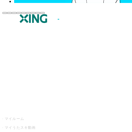
JOYSOUND.comトップ
カラオケ楽曲・歌詞検索
カラオケ店舗検索
全国カラオケ大会
イベント・キャンペーン
うたスキ
マイルーム
マイうたスキ動画