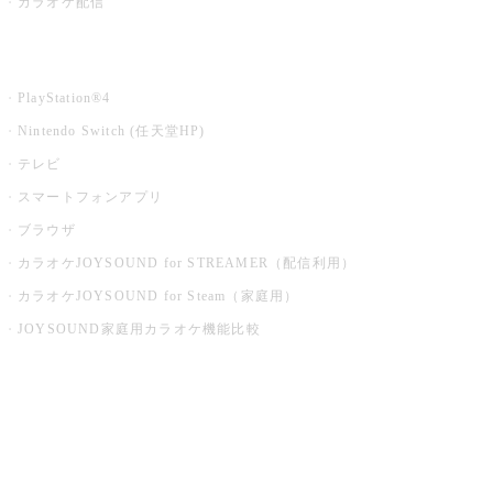
カラオケ配信
家庭用カラオケ
PlayStation®4
Nintendo Switch (任天堂HP)
テレビ
スマートフォンアプリ
ブラウザ
カラオケJOYSOUND for STREAMER（配信利用）
カラオケJOYSOUND for Steam（家庭用）
JOYSOUND家庭用カラオケ機能比較
アプリ・モバイルサービス一覧
音楽ニュース powered by ナタリー