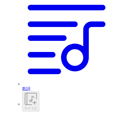
歌詞
マイうた