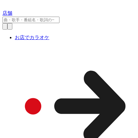
店舗
お店でカラオケ