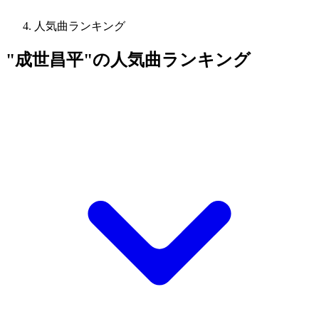
人気曲ランキング
"成世昌平"の人気曲ランキング