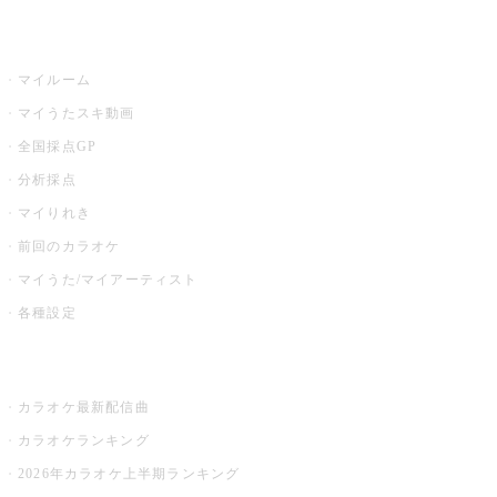
うたスキ
マイルーム
マイうたスキ動画
全国採点GP
分析採点
マイりれき
前回のカラオケ
マイうた/マイアーティスト
各種設定
お店でカラオケ
カラオケ最新配信曲
カラオケランキング
2026年カラオケ上半期ランキング