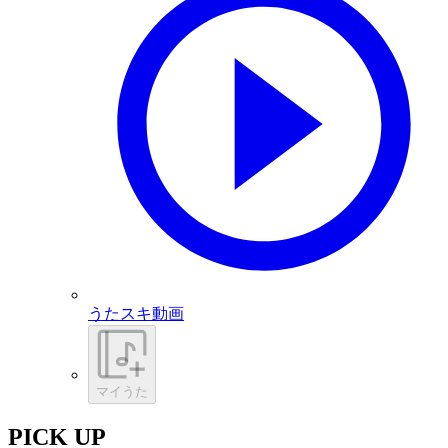
うたスキ動画
マイうた
PICK UP