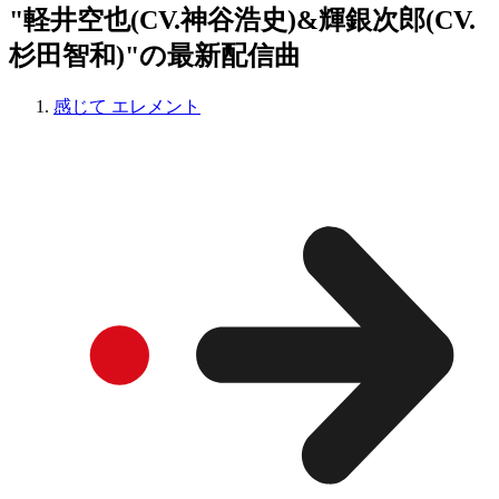
"軽井空也(CV.神谷浩史)&輝銀次郎(CV.
杉田智和)"の最新配信曲
感じて エレメント