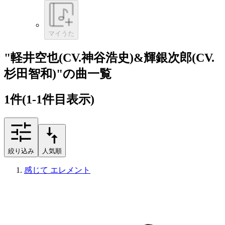
マイうた
"軽井空也(CV.神谷浩史)&輝銀次郎(CV.
杉田智和)"の曲一覧
1
件
(1-1件目表示)
絞り込み
人気順
感じて エレメント