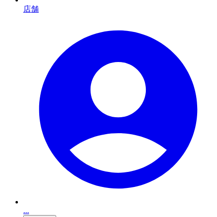
店舗
...