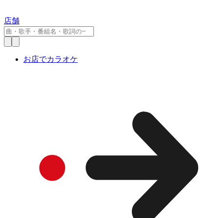
店舗
お店でカラオケ