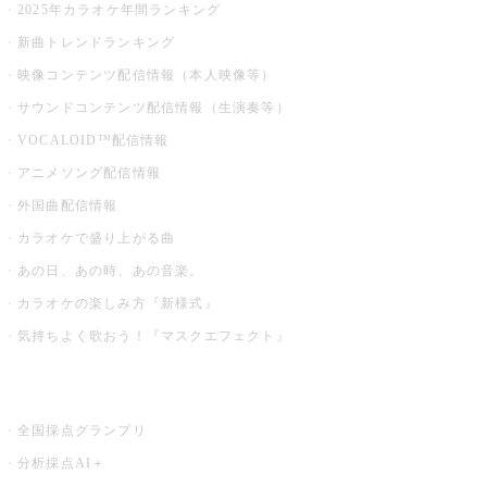
2025年カラオケ年間ランキング
新曲トレンドランキング
映像コンテンツ配信情報（本人映像等）
サウンドコンテンツ配信情報（生演奏等）
VOCALOID™配信情報
アニメソング配信情報
外国曲配信情報
カラオケで盛り上がる曲
あの日、あの時、あの音楽。
カラオケの楽しみ方『新様式』
気持ちよく歌おう！『マスクエフェクト』
お店でもっと楽しむ
全国採点グランプリ
分析採点AI＋