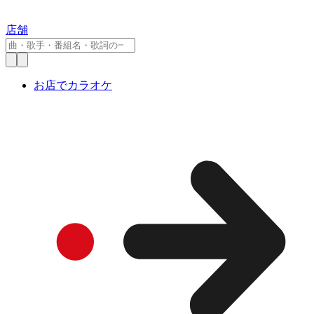
店舗
お店でカラオケ