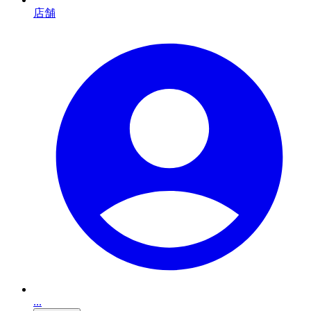
店舗
...