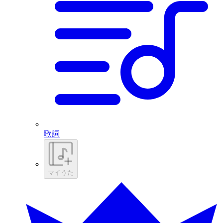
歌詞
マイうた