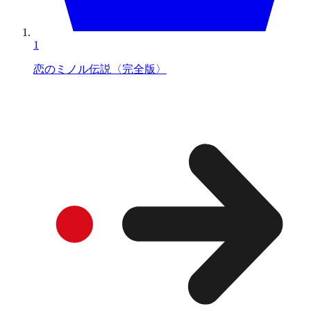
1
恋のミノル伝説〈完全版〉