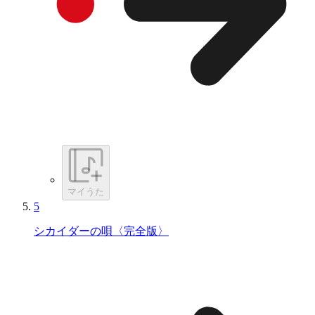
マイうた
5
シカイダーの唄〈完全版〉