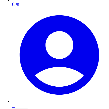
店舗
...