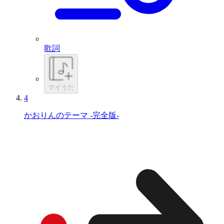
歌詞
マイうた
4
かおりんのテーマ -完全版-