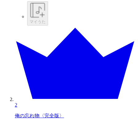
マイうた
2
俺の忘れ物〈完全版〉