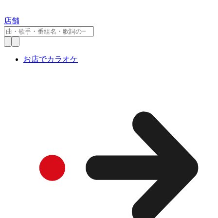
店舗
お店でカラオケ