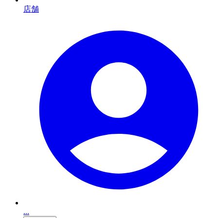
店舗
...