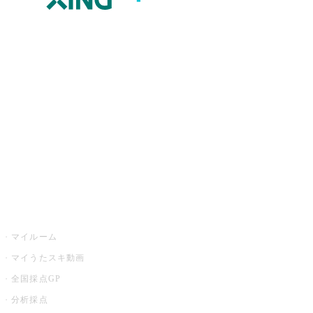
JOYSOUND.comトップ
カラオケ楽曲・歌詞検索
カラオケ店舗検索
全国カラオケ大会
イベント・キャンペーン
うたスキ
マイルーム
マイうたスキ動画
全国採点GP
分析採点