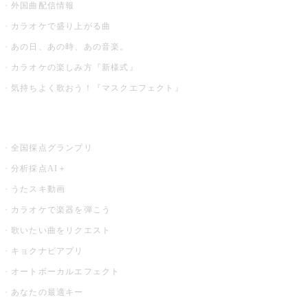
外国曲配信情報
カラオケで盛り上がる曲
あの日、あの時、あの音楽。
カラオケの楽しみ方『新様式』
気持ちよく歌おう！『マスクエフェクト』
お店でもっと楽しむ
全国採点グランプリ
分析採点AI＋
うたスキ動画
カラオケで楽器を弾こう
歌いたい曲をリクエスト
キョクナビアプリ
オートボーカルエフェクト
あなたの最適キー