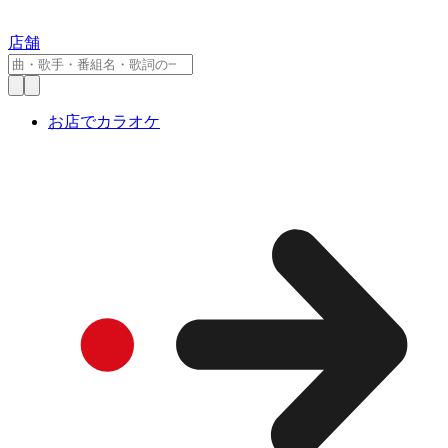
店舗
お店でカラオケ