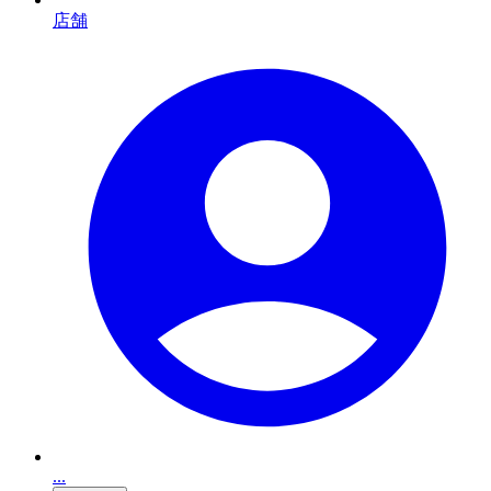
店舗
...