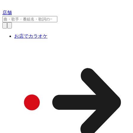
店舗
お店でカラオケ