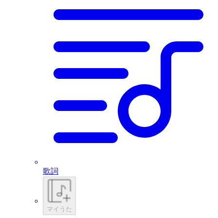
歌詞
マイうた