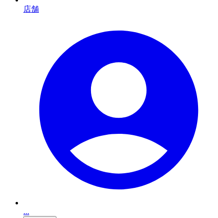
店舗
...