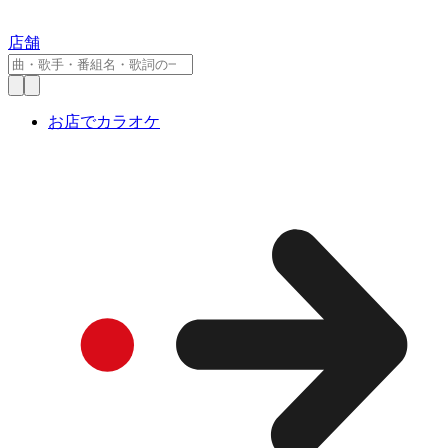
店舗
お店でカラオケ