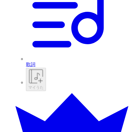
歌詞
マイうた