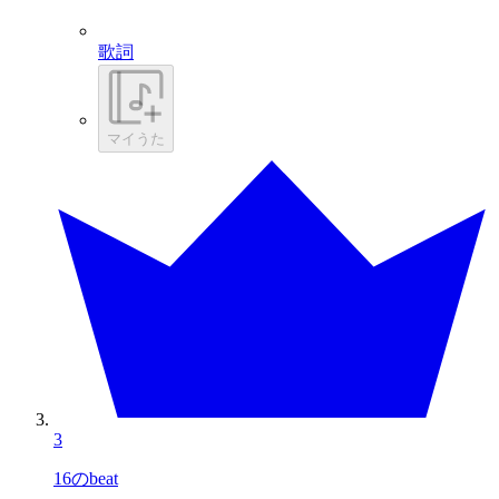
歌詞
マイうた
3
16のbeat