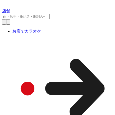
店舗
お店でカラオケ