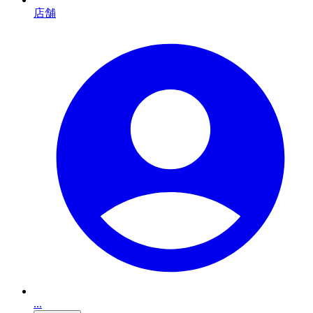
店舗
...