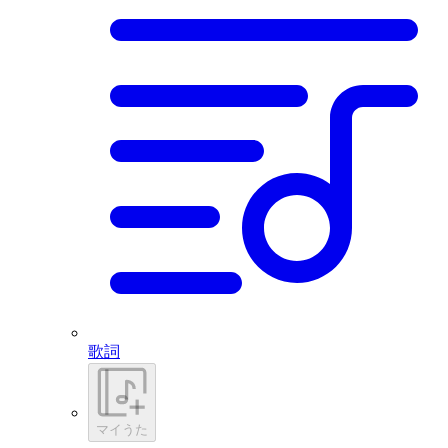
歌詞
マイうた