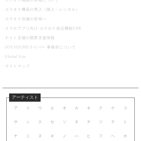
カラオケ機器の情報について
カラオケ機器の導入（購入・レンタル）
カラオケ店舗の皆様へ
スマホアプリ向け カラオケ採点機能SDK
ナイト店舗の開業支援情報
JOYSOUNDライバー 事務所について
Global Site
サイトマップ
アーティスト
ア
イ
ウ
エ
オ
カ
キ
ク
ケ
コ
サ
シ
ス
セ
ソ
タ
チ
ツ
テ
ト
ナ
ニ
ヌ
ネ
ノ
ハ
ヒ
フ
ヘ
ホ