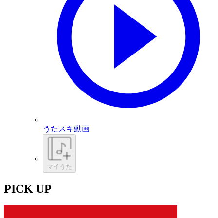
うたスキ動画
マイうた
PICK UP