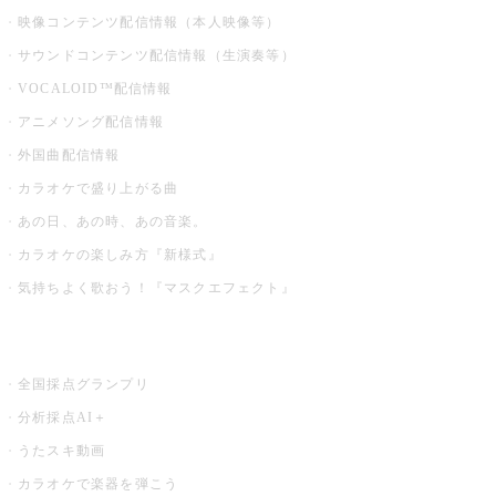
映像コンテンツ配信情報（本人映像等）
サウンドコンテンツ配信情報（生演奏等）
VOCALOID™配信情報
アニメソング配信情報
外国曲配信情報
カラオケで盛り上がる曲
あの日、あの時、あの音楽。
カラオケの楽しみ方『新様式』
気持ちよく歌おう！『マスクエフェクト』
お店でもっと楽しむ
全国採点グランプリ
分析採点AI＋
うたスキ動画
カラオケで楽器を弾こう