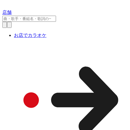
店舗
お店でカラオケ