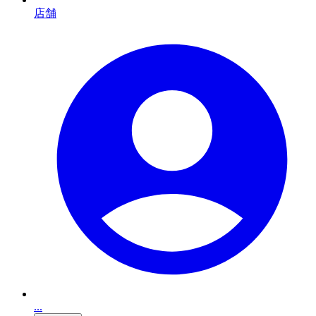
店舗
...