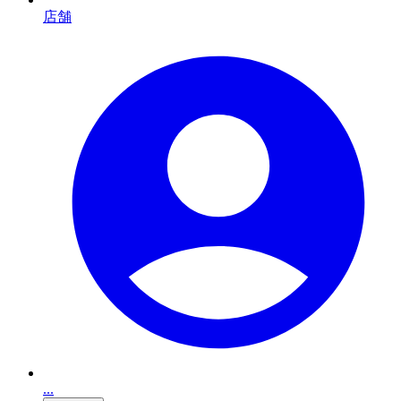
店舗
...