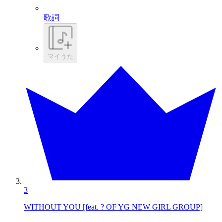
歌詞
マイうた
3
WITHOUT YOU [feat. ? OF YG NEW GIRL GROUP]