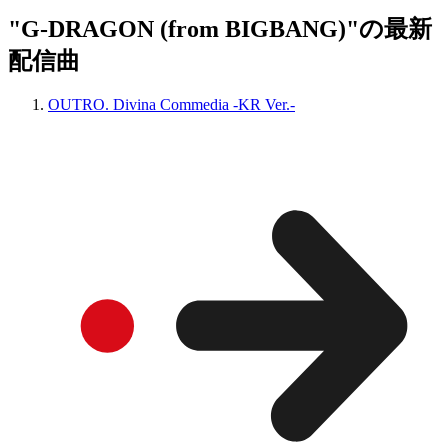
"G-DRAGON (from BIGBANG)"の最新
配信曲
OUTRO. Divina Commedia -KR Ver.-