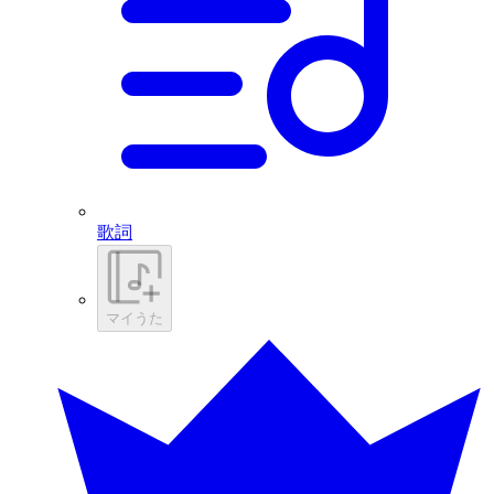
歌詞
マイうた