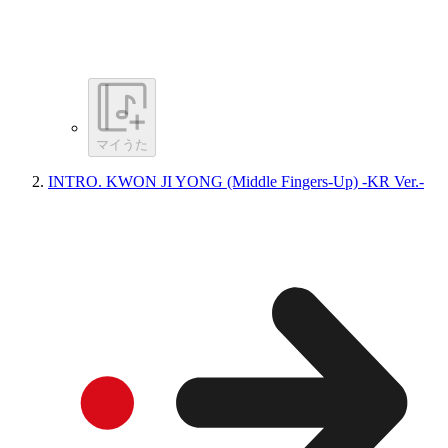
マイうた
INTRO. KWON JI YONG (Middle Fingers-Up) -KR Ver.-