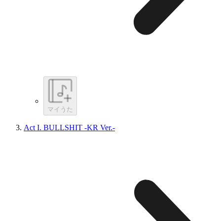
マイうた
Act I. BULLSHIT -KR Ver.-