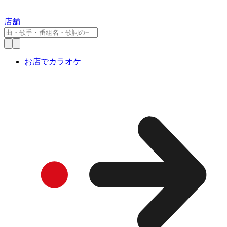
店舗
お店でカラオケ