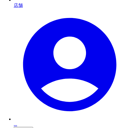
店舗
...