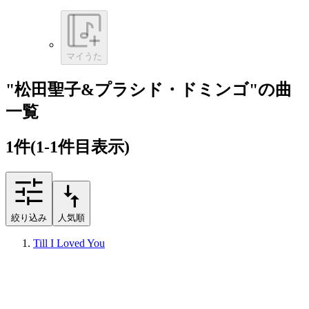
マイうた
"松田聖子&プラシド・ドミンゴ"の曲
一覧
1
件
(1-1件目表示)
絞り込み
人気順
Till I Loved You