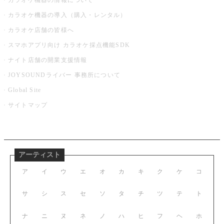
カラオケ機器の情報について
カラオケ機器の導入（購入・レンタル）
カラオケ店舗の皆様へ
スマホアプリ向け カラオケ採点機能SDK
ナイト店舗の開業支援情報
JOYSOUNDライバー 事務所について
Global Site
サイトマップ
アーティスト
ア
イ
ウ
エ
オ
カ
キ
ク
ケ
コ
サ
シ
ス
セ
ソ
タ
チ
ツ
テ
ト
ナ
ニ
ヌ
ネ
ノ
ハ
ヒ
フ
ヘ
ホ