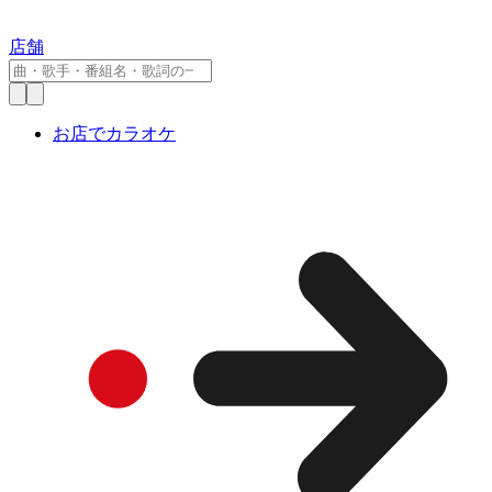
店舗
お店でカラオケ