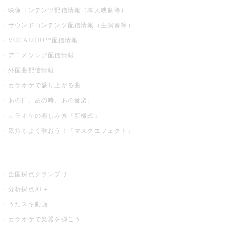
映像コンテンツ配信情報（本人映像等）
サウンドコンテンツ配信情報（生演奏等）
VOCALOID™配信情報
アニメソング配信情報
外国曲配信情報
カラオケで盛り上がる曲
あの日、あの時、あの音楽。
カラオケの楽しみ方『新様式』
気持ちよく歌おう！『マスクエフェクト』
お店でもっと楽しむ
全国採点グランプリ
分析採点AI＋
うたスキ動画
カラオケで楽器を弾こう