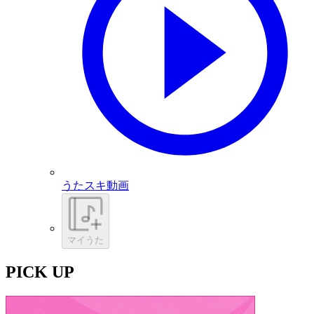
うたスキ動画
マイうた
PICK UP