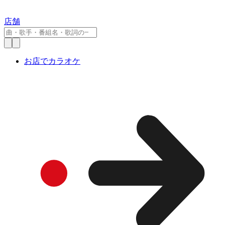
店舗
お店でカラオケ