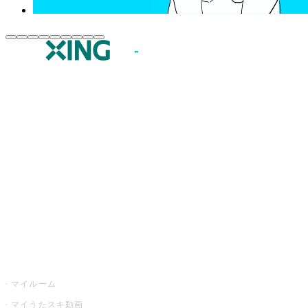
JOYSOUND.comトップ
カラオケ楽曲・歌詞検索
カラオケ店舗検索
全国カラオケ大会
イベント・キャンペーン
うたスキ
マイルーム
マイうたスキ動画