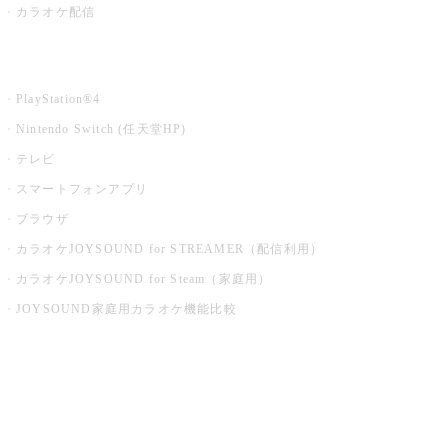
カラオケ配信
家庭用カラオケ
PlayStation®4
Nintendo Switch (任天堂HP)
テレビ
スマートフォンアプリ
ブラウザ
カラオケJOYSOUND for STREAMER（配信利用）
カラオケJOYSOUND for Steam（家庭用）
JOYSOUND家庭用カラオケ機能比較
アプリ・モバイルサービス一覧
音楽ニュース powered by ナタリー