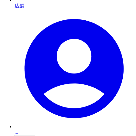
店舗
...