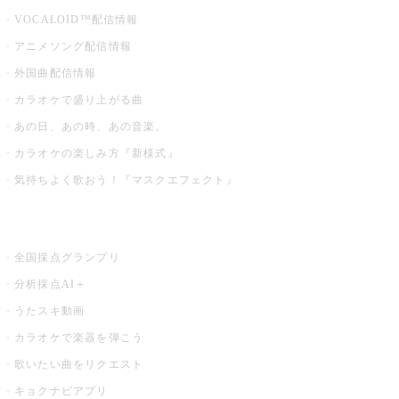
VOCALOID™配信情報
アニメソング配信情報
外国曲配信情報
カラオケで盛り上がる曲
あの日、あの時、あの音楽。
カラオケの楽しみ方『新様式』
気持ちよく歌おう！『マスクエフェクト』
お店でもっと楽しむ
全国採点グランプリ
分析採点AI＋
うたスキ動画
カラオケで楽器を弾こう
歌いたい曲をリクエスト
キョクナビアプリ