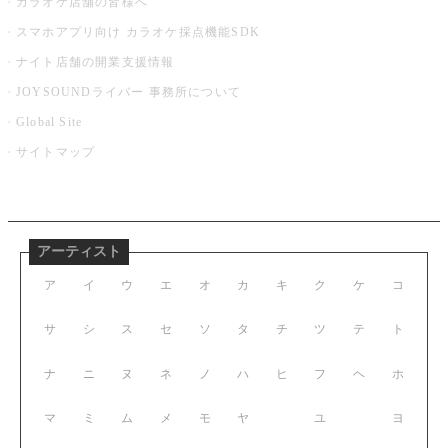
カラオケ店舗の皆様へ
スマホアプリ向け カラオケ採点機能SDK
ナイト店舗の開業支援情報
JOYSOUNDライバー 事務所について
Global Site
サイトマップ
アーティスト
ア
イ
ウ
エ
オ
カ
キ
ク
ケ
コ
サ
シ
ス
セ
ソ
タ
チ
ツ
テ
ト
ナ
ニ
ヌ
ネ
ノ
ハ
ヒ
フ
ヘ
ホ
マ
ミ
ム
メ
モ
ヤ
ユ
ヨ