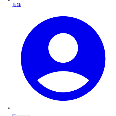
店舗
...