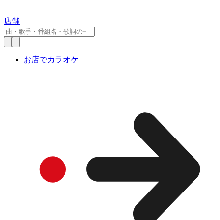
店舗
お店でカラオケ