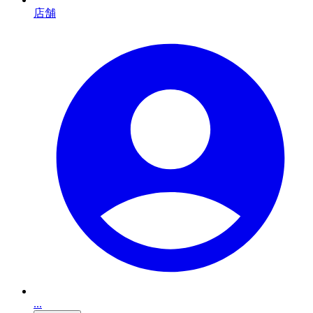
店舗
...