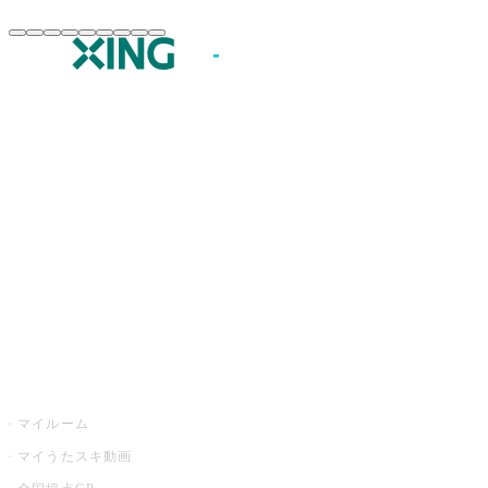
JOYSOUND.comトップ
カラオケ楽曲・歌詞検索
カラオケ店舗検索
全国カラオケ大会
イベント・キャンペーン
うたスキ
マイルーム
マイうたスキ動画