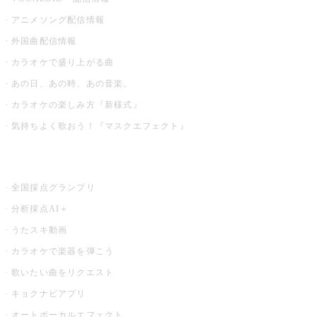
アニメソング配信情報
外国曲配信情報
カラオケで盛り上がる曲
あの日、あの時、あの音楽。
カラオケの楽しみ方『新様式』
気持ちよく歌おう！『マスクエフェクト』
お店でもっと楽しむ
全国採点グランプリ
分析採点AI＋
うたスキ動画
カラオケで楽器を弾こう
歌いたい曲をリクエスト
キョクナビアプリ
オートボーカルエフェクト