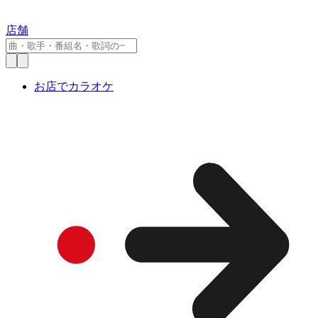
店舗
お店でカラオケ