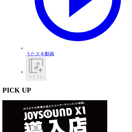
うたスキ動画
マイうた
PICK UP