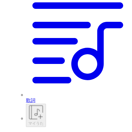
歌詞
マイうた